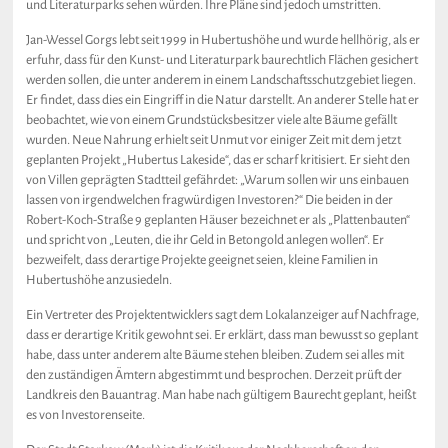
und Literaturparks sehen würden. Ihre Pläne sind jedoch umstritten.
Jan-Wessel Gorgs lebt seit 1999 in Hubertushöhe und wurde hellhörig, als er
erfuhr, dass für den Kunst- und Literaturpark baurechtlich Flächen gesichert
werden sollen, die unter anderem in einem Landschaftsschutzgebiet liegen.
Er findet, dass dies ein Eingriff in die Natur darstellt. An anderer Stelle hat er
beobachtet, wie von einem Grundstücksbesitzer viele alte Bäume gefällt
wurden. Neue Nahrung erhielt seit Unmut vor einiger Zeit mit dem jetzt
geplanten Projekt „Hubertus Lakeside“, das er scharf kritisiert. Er sieht den
von Villen geprägten Stadtteil gefährdet: „Warum sollen wir uns einbauen
lassen von irgendwelchen fragwürdigen Investoren?“ Die beiden in der
Robert-Koch-Straße 9 geplanten Häuser bezeichnet er als „Plattenbauten“
und spricht von „Leuten, die ihr Geld in Betongold anlegen wollen“. Er
bezweifelt, dass derartige Projekte geeignet seien, kleine Familien in
Hubertushöhe anzusiedeln.
Ein Vertreter des Projektentwicklers sagt dem Lokalanzeiger auf Nachfrage,
dass er derartige Kritik gewohnt sei. Er erklärt, dass man bewusst so geplant
habe, dass unter anderem alte Bäume stehen bleiben. Zudem sei alles mit
den zuständigen Ämtern abgestimmt und besprochen. Derzeit prüft der
Landkreis den Bauantrag. Man habe nach gültigem Baurecht geplant, heißt
es von Investorenseite.