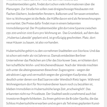
Projektentwicklers geht, findet dort schon viele Informationen über die
Planungen. Zur Straße hin sollen zwei dreigeschossige Neubauten mit
flachen Dächern, bodentiefen Fenstern, Balkonen und Terrassen entstehen.
Von 14 Wohnungen ist die Rede, die Hälfte davon wird als Ferienwohnungen
vermarktet. Die Preise dafür findet man in einem bekannten
Immobilienportal: Der Projektentwickler gibt dort eine Spanne zwischen
239.200 und 621.600 Euro pro Wohnung an. Das Grundstück, auf dem das
„Hubertus Lakeside“ geplant wird, ist großzügig geschnitten. Platz, dort
neue Häuser zu bauen, ist also vorhanden.
Hubertushöhe gehört zu den vornehmen Stadtteilen von Storkow. Und das
ist schon seit mehr als 100 Jahren so. Damals entdeckten Berliner
Unternehmer das Fleckchen am Ufer des Storkower Sees, errichteten dort
herrschaftliche Wohn- und Wochenendhäuser. Nach der Wende mischten
sich unter die alteingesessenen Bewohner Zugezogene – wegen der
attraktiven Lage und vermutlich wegen der günstigen Kaufpreise, die
deutlich unter denen von Bad Saarow oder Wendisch Rietz lagen. Während
Wohneigentum dort für Normalverdiener kaum noch zu bezahlen ist,
blieben Immobilien in Hubertushöhe lange Zeit „erschwinglich“. Das
erkannten nicht nur Privatleute. Der Stadtteil weckt zunehmend auch bei
Investoren Begehrlichkeiten. Zu ihnen gehören die Brüder Opolka, die das
Schloss Hubertushöhe erwarben und es gern als Teil eines geplanten Kunst-