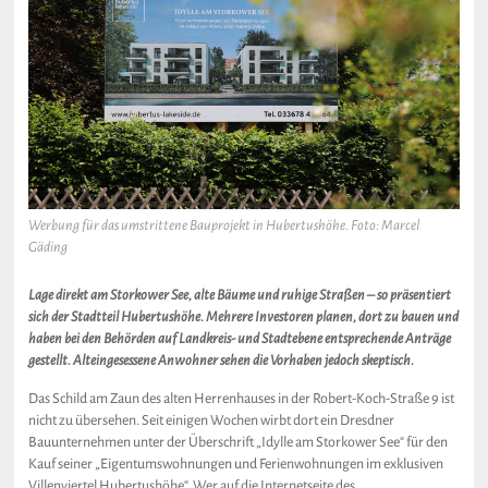
Werbung für das umstrittene Bauprojekt in Hubertushöhe. Foto: Marcel
Gäding
Lage direkt am Storkower See, alte Bäume und ruhige Straßen – so präsentiert
sich der Stadtteil Hubertushöhe. Mehrere Investoren planen, dort zu bauen und
haben bei den Behörden auf Landkreis- und Stadtebene entsprechende Anträge
gestellt. Alteingesessene Anwohner sehen die Vorhaben jedoch skeptisch.
Das Schild am Zaun des alten Herrenhauses in der Robert-Koch-Straße 9 ist
nicht zu übersehen. Seit einigen Wochen wirbt dort ein Dresdner
Bauunternehmen unter der Überschrift „Idylle am Storkower See“ für den
Kauf seiner „Eigentumswohnungen und Ferienwohnungen im exklusiven
Villenviertel Hubertushöhe“. Wer auf die Internetseite des