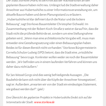
Der Stadt Storkow (Mark) ist die Kritik aus der Nachbarschaft an den
geplanten Bauvorhaben nicht neu. Unlängst lud die Stadtverwaltung daher
Anwohner aus Hubertushöhe zu einer Informationsveranstaltung ein, um
aktuelle Bauvorhaben und deren Planungsstand zu erläutern.
„Hubertushöhe ist klar definiert durch die Natur und die lockere
Bebauung“, sagt Storkows Bauamtsleiter Christopher Eichwald. Im
Zusammenhang mit der Robert-Koch-Straße 9 weist er darauf hin, dass die
Stadt nicht die prüfende Behörde sei, sondern um eine Stellungnahme
gebeten wird. „Wenn man eine architektonische Vorgabe will, muss man
entweder eine Gestaltungssatzung oder einen Bebauungsplan haben.
Beides ist für diesen Bereich nicht vorhanden.“ Storkows Bürgermeisterin
Cornelia Schulze-Ludwig (SPD) betont, dass die Stadt eine „ortsübliche
Bebauung“ bevorzuge. Konkreter wollen weder sie noch der Bauamtsleiter
werden. „Wir befinden uns in einem laufenden Verfahren und können uns
daher dazu nicht äußern.“
Für Jan-Wessel Gorgs sind dies wenig befriedigende Aussagen. „Die
Baubehörde kann sich nicht über die Köpfe der Anwohner hinwegsetzen“,
sagt er. Außerdem „erwarten wir von der Stadt ein eindeutiges Statement,
wie gebaut werden darf“.
(gäd.)
Eine Übersicht der geplanten Projekte in Hubertushöhe findet sich auf der
Internetseite der Stadt:
www.storkow.de