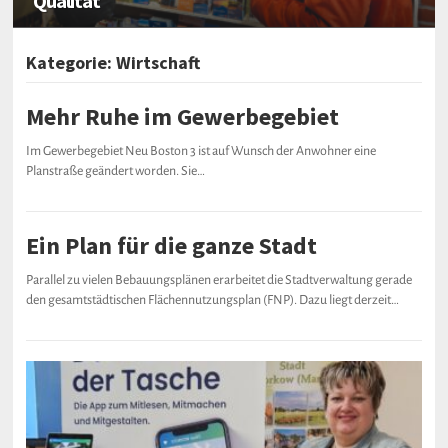
Qualität
Kategorie:
Wirtschaft
Mehr Ruhe im Gewerbegebiet
BEITRAGSNAVIGATION
Im Gewerbegebiet Neu Boston 3 ist auf Wunsch der Anwohner eine
Planstraße geändert worden. Sie…
Ein Plan für die ganze Stadt
Parallel zu vielen Bebauungsplänen erarbeitet die Stadtverwaltung gerade
den gesamtstädtischen Flächennutzungsplan (FNP). Dazu liegt derzeit…