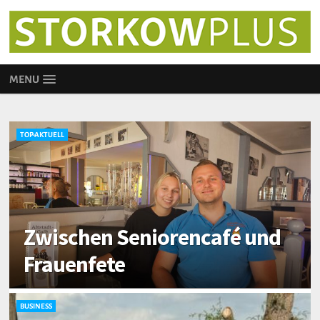
MENU
TOP-AKTUELL
Zwischen Seniorencafé und
Frauenfete
BUSINESS