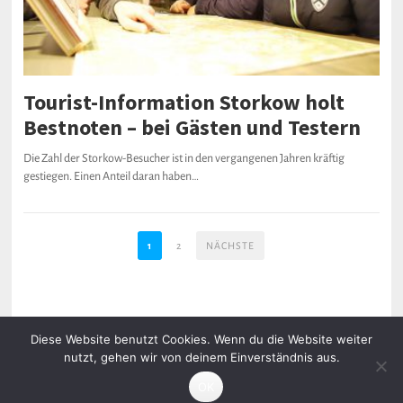
Tourist-Information Storkow holt
Bestnoten – bei Gästen und Testern
Die Zahl der Storkow-Besucher ist in den vergangenen Jahren kräftig
gestiegen. Einen Anteil daran haben…
1
2
NÄCHSTE
Diese Website benutzt Cookies. Wenn du die Website weiter
nutzt, gehen wir von deinem Einverständnis aus.
Impressum & Datenschutz
© 2023
storkowplus.de
· Ein Produkt aus dem
Medienbüro Gäding
OK