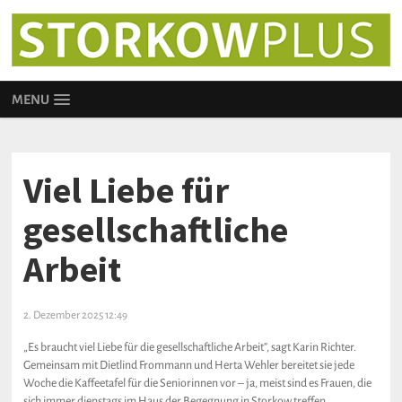
MENU
Viel Liebe für
gesellschaftliche
Arbeit
2. Dezember 2025 12:49
„Es braucht viel Liebe für die gesellschaftliche Arbeit”, sagt Karin Richter.
Gemeinsam mit Dietlind Frommann und Herta Wehler bereitet sie jede
Woche die Kaffeetafel für die Seniorinnen vor – ja, meist sind es Frauen, die
sich immer dienstags im Haus der Begegnung in Storkow treffen.