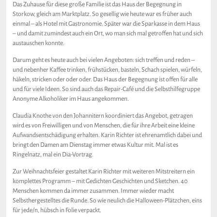
Das Zuhause für diese große Familie ist das Haus der Begegnung in
Storkow, gleich am Marktplatz. So gesellig wie heute war es früher auch
einmal – als Hotel mit Gastronomie. Später war die Sparkasse in dem Haus
– und damit zumindest auch ein Ort, wo man sich mal getroffen hat und sich
austauschen konnte.
Darum geht es heute auch bei vielen Angeboten: sich treffen und reden –
und nebenher Kaffee trinken, frühstücken, basteln, Schach spielen, würfeln,
häkeln, stricken oder oder oder. Das Haus der Begegnung ist offen für alle
und für viele Ideen. So sind auch das Repair-Café und die Selbsthilfegruppe
Anonyme Alkoholiker im Haus angekommen.
Claudia Knothe von den Johannitern koordiniert das Angebot, getragen
wird es von Freiwilligen und von Menschen, die für ihre Arbeit eine kleine
Aufwandsentschädigung erhalten. Karin Richter ist ehrenamtlich dabei und
bringt den Damen am Dienstag immer etwas Kultur mit. Mal ist es
Ringelnatz, mal ein Dia-Vortrag.
Zur Weihnachtsfeier gestaltet Karin Richter mit weiteren Mitstreitern ein
komplettes Programm – mit Gedichten Geschichten und Sketchen. 40
Menschen kommen da immer zusammen. Immer wieder macht
Selbsthergestelltes die Runde. So wie neulich die Halloween-Plätzchen, eins
für jede/n, hübsch in Folie verpackt.