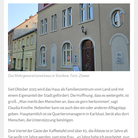
Das Mehrgenerationenhaus in Storkow. Foto: Ziemer
Seit Oktober 2023 wird das Haus als Familienzentrum vom Land und mit
einem Eigenanteil der Stadt gefördert. Die Hoffnung, dass es weitergeht, ist
groß. „Man merkt den Menschen an, dass sie gern herkommen“, sagt
Claudia Knothe. Nebenher kann sie auch den ein oder anderen Alltagstipp
geben. Hauptamtlich ist sie Quartiersmanagerin in Karlslust, berät also dort
Menschen, die Unterstützung benötigen.
Drei Viertel der Gäste der Kaffeetafel sind über 85, die Älteste ist 91 Jahre alt.
Sie wolle 105 Jahre werden, sagt eine Frau. „45 Jahre habe ich gearbeitet, nun