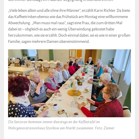
„Viele leben allein und alle ohne ihre Männer“, erzählt Karin Richter. Da biete
das Kaffeetrinken ebenso wie das Frühstück am Montag eine willkommene
Abwechslung. „Man muss mal raus“, sagt eine Frau, die zum dritten Mal
dabei ist – obgleich es auch ein wenig Überwindung gekostet habe
herzukommen, wie sie erzählt. Doch einmal dabei, sei es wie in einer großen
Familie, sagen mehrere Damen übereinstimmend.
Die Senioren kommen immer dienstags an der Kaffeetafel im
Mehrgenerationenhaus Storkow am Markt zusammen. Foto: Ziemer