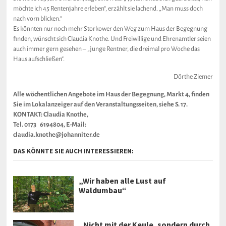
möchte ich 45 Rentenjahre erleben“, erzählt sie lachend. „Man muss doch
nach vorn blicken.“
Es könnten nur noch mehr Storkower den Weg zum Haus der Begegnung
finden, wünscht sich Claudia Knothe. Und Freiwillige und Ehrenamtler seien
auch immer gern gesehen – „junge Rentner, die dreimal pro Woche das
Haus aufschließen“.
Dörthe Ziemer
Alle wöchentlichen Angebote im Haus der Begegnung, Markt 4, finden
Sie im Lokalanzeiger auf den Veranstaltungsseiten, siehe S. 17.
KONTAKT: Claudia Knothe,
Tel. 0173 6194804, E-Mail:
claudia.knothe@johanniter.de
DAS KÖNNTE SIE AUCH INTERESSIEREN:
„Wir haben alle Lust auf
Waldumbau“
„Nicht mit der Keule, sondern durch