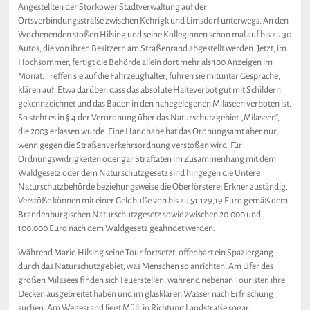
Angestellten der Storkower Stadtverwaltung auf der
Ortsverbindungsstraße zwischen Kehrigk und Limsdorf unterwegs. An den
Wochenenden stoßen Hilsing und seine Kolleginnen schon mal auf bis zu 30
Autos, die von ihren Besitzern am Straßenrand abgestellt werden. Jetzt, im
Hochsommer, fertigt die Behörde allein dort mehr als 100 Anzeigen im
Monat. Treffen sie auf die Fahrzeughalter, führen sie mitunter Gespräche,
klären auf: Etwa darüber, dass das absolute Halteverbot gut mit Schildern
gekennzeichnet und das Baden in den nahegelegenen Milaseen verboten ist.
So steht es in § 4 der Verordnung über das Naturschutzgebiet „Milaseen“,
die 2003 erlassen wurde. Eine Handhabe hat das Ordnungsamt aber nur,
wenn gegen die Straßenverkehrsordnung verstoßen wird. Für
Ordnungswidrigkeiten oder gar Straftaten im Zusammenhang mit dem
Waldgesetz oder dem Naturschutzgesetz sind hingegen die Untere
Naturschutzbehörde beziehungsweise die Oberförsterei Erkner zuständig.
Verstöße können mit einer Geldbuße von bis zu 51.129,19 Euro gemäß dem
Brandenburgischen Naturschutzgesetz sowie zwischen 20.000 und
100.000 Euro nach dem Waldgesetz geahndet werden.
Während Mario Hilsing seine Tour fortsetzt, offenbart ein Spaziergang
durch das Naturschutzgebiet, was Menschen so anrichten. Am Ufer des
großen Milasees finden sich Feuerstellen, während nebenan Touristen ihre
Decken ausgebreitet haben und im glasklaren Wasser nach Erfrischung
suchen. Am Wegesrand liegt Müll, in Richtung Landstraße sogar