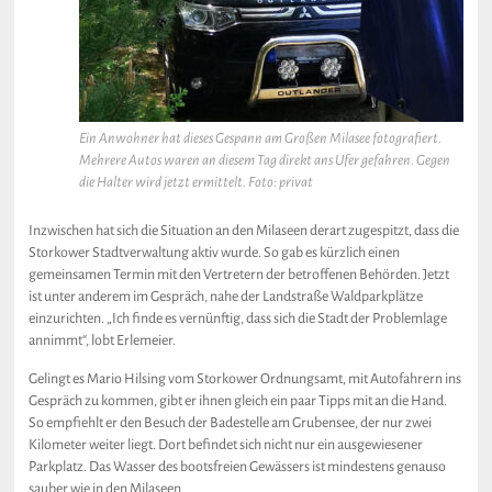
Ein Anwohner hat dieses Gespann am Großen Milasee fotografiert.
Mehrere Autos waren an diesem Tag direkt ans Ufer gefahren. Gegen
die Halter wird jetzt ermittelt. Foto: privat
Inzwischen hat sich die Situation an den Milaseen derart zugespitzt, dass die
Storkower Stadtverwaltung aktiv wurde. So gab es kürzlich einen
gemeinsamen Termin mit den Vertretern der betroffenen Behörden. Jetzt
ist unter anderem im Gespräch, nahe der Landstraße Waldparkplätze
einzurichten. „Ich finde es vernünftig, dass sich die Stadt der Problemlage
annimmt“, lobt Erlemeier.
Gelingt es Mario Hilsing vom Storkower Ordnungsamt, mit Autofahrern ins
Gespräch zu kommen, gibt er ihnen gleich ein paar Tipps mit an die Hand.
So empfiehlt er den Besuch der Badestelle am Grubensee, der nur zwei
Kilometer weiter liegt. Dort befindet sich nicht nur ein ausgewiesener
Parkplatz. Das Wasser des bootsfreien Gewässers ist mindestens genauso
sauber wie in den Milaseen.