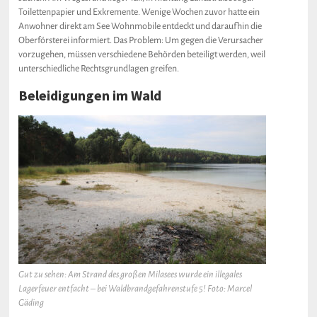
Toilettenpapier und Exkremente. Wenige Wochen zuvor hatte ein
Anwohner direkt am See Wohnmobile entdeckt und daraufhin die
Oberförsterei informiert. Das Problem: Um gegen die Verursacher
vorzugehen, müssen verschiedene Behörden beteiligt werden, weil
unterschiedliche Rechtsgrundlagen greifen.
Beleidigungen im Wald
Gut zu sehen: Am Strand des großen Milasees wurde ein illegales
Lagerfeuer entfacht – bei Waldbrandgefahrenstufe 5! Foto: Marcel
Gäding