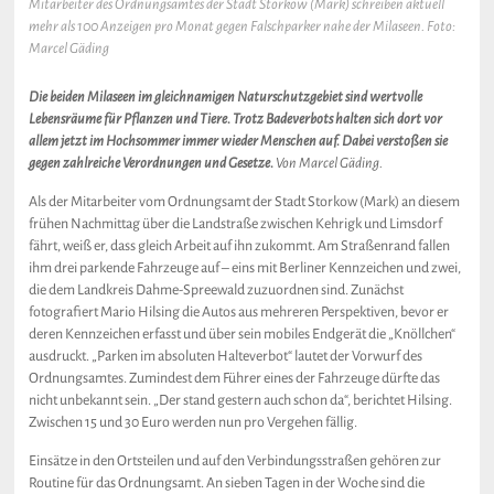
Mitarbeiter des Ordnungsamtes der Stadt Storkow (Mark) schreiben aktuell
mehr als 100 Anzeigen pro Monat gegen Falschparker nahe der Milaseen. Foto:
Marcel Gäding
Die beiden Milaseen im gleichnamigen Naturschutzgebiet sind wertvolle
Lebensräume für Pflanzen und Tiere. Trotz Badeverbots halten sich dort vor
allem jetzt im Hochsommer immer wieder Menschen auf. Dabei verstoßen sie
gegen zahlreiche Verordnungen und Gesetze.
Von Marcel Gäding.
Als der Mitarbeiter vom Ordnungsamt der Stadt Storkow (Mark) an diesem
frühen Nachmittag über die Landstraße zwischen Kehrigk und Limsdorf
fährt, weiß er, dass gleich Arbeit auf ihn zukommt. Am Straßenrand fallen
ihm drei parkende Fahrzeuge auf – eins mit Berliner Kennzeichen und zwei,
die dem Landkreis Dahme-Spreewald zuzuordnen sind. Zunächst
fotografiert Mario Hilsing die Autos aus mehreren Perspektiven, bevor er
deren Kennzeichen erfasst und über sein mobiles Endgerät die „Knöllchen“
ausdruckt. „Parken im absoluten Halteverbot“ lautet der Vorwurf des
Ordnungsamtes. Zumindest dem Führer eines der Fahrzeuge dürfte das
nicht unbekannt sein. „Der stand gestern auch schon da“, berichtet Hilsing.
Zwischen 15 und 30 Euro werden nun pro Vergehen fällig.
Einsätze in den Ortsteilen und auf den Verbindungsstraßen gehören zur
Routine für das Ordnungsamt. An sieben Tagen in der Woche sind die