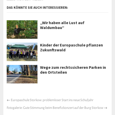
DAS KÖNNTE SIE AUCH INTERESSIEREN:
„Wir haben alle Lust auf
Waldumbau“
Kinder der Europaschule pflanzen
Zukunftswald
Wege zum rechtssicheren Parken in
den Ortsteilen
←
Europaschule Storkow: problemloser Start ins neue Schuljahr
Fotogalerie: Gute Stimmung beim Benefizkonzert auf der Burg Storkow
→