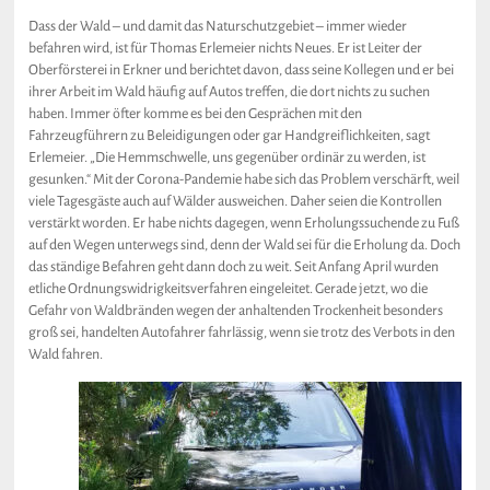
Dass der Wald – und damit das Naturschutzgebiet – immer wieder
befahren wird, ist für Thomas Erlemeier nichts Neues. Er ist Leiter der
Oberförsterei in Erkner und berichtet davon, dass seine Kollegen und er bei
ihrer Arbeit im Wald häufig auf Autos treffen, die dort nichts zu suchen
haben. Immer öfter komme es bei den Gesprächen mit den
Fahrzeugführern zu Beleidigungen oder gar Handgreiflichkeiten, sagt
Erlemeier. „Die Hemmschwelle, uns gegenüber ordinär zu werden, ist
gesunken.“ Mit der Corona-Pandemie habe sich das Problem verschärft, weil
viele Tagesgäste auch auf Wälder ausweichen. Daher seien die Kontrollen
verstärkt worden. Er habe nichts dagegen, wenn Erholungssuchende zu Fuß
auf den Wegen unterwegs sind, denn der Wald sei für die Erholung da. Doch
das ständige Befahren geht dann doch zu weit. Seit Anfang April wurden
etliche Ordnungswidrigkeitsverfahren eingeleitet. Gerade jetzt, wo die
Gefahr von Waldbränden wegen der anhaltenden Trockenheit besonders
groß sei, handelten Autofahrer fahrlässig, wenn sie trotz des Verbots in den
Wald fahren.