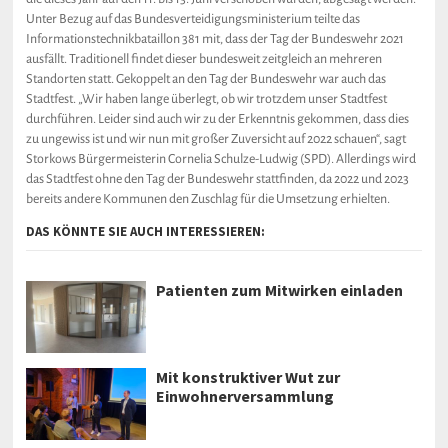
Unter Bezug auf das Bundesverteidigungsministerium teilte das
Informationstechnikbataillon 381 mit, dass der Tag der Bundeswehr 2021
ausfällt. Traditionell findet dieser bundesweit zeitgleich an mehreren
Standorten statt. Gekoppelt an den Tag der Bundeswehr war auch das
Stadtfest. „Wir haben lange überlegt, ob wir trotzdem unser Stadtfest
durchführen. Leider sind auch wir zu der Erkenntnis gekommen, dass dies
zu ungewiss ist und wir nun mit großer Zuversicht auf 2022 schauen“, sagt
Storkows Bürgermeisterin Cornelia Schulze-Ludwig (SPD). Allerdings wird
das Stadtfest ohne den Tag der Bundeswehr stattfinden, da 2022 und 2023
bereits andere Kommunen den Zuschlag für die Umsetzung erhielten.
DAS KÖNNTE SIE AUCH INTERESSIEREN:
Patienten zum Mitwirken einladen
Mit konstruktiver Wut zur
Einwohnerversammlung