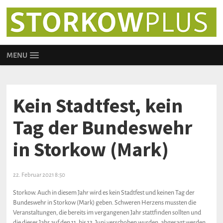
MENU
Kein Stadtfest, kein
Tag der Bundeswehr
in Storkow (Mark)
22. Februar 2021 8:50
Storkow. Auch in diesem Jahr wird es kein Stadtfest und keinen Tag der
Bundeswehr in Storkow (Mark) geben. Schweren Herzens mussten die
Veranstaltungen, die bereits im vergangenen Jahr stattfinden sollten und
die dieses Jahr auf den 11. bis 13. Juni verschoben wurden, abgesagt werden.