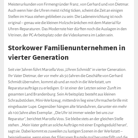
Meisterurkunden von Firmengründer Franz, von Gerhard und von Dietmar.
Auch wenn hier die Uhren meist richtig ticken, scheint die Zeit an einigen
Stellen im Haus stehen geblieben zu sein: Die Ladeneinrichtung ist noch
original – genau wie die kleinen Holzschränkchen mit dem Material für
Uhren-Reparaturen. Das Modernste hier dürften noch die Auslagen in den
Vitrinen, der PC-Arbeitsplatz oder die Videokamera im Laden sein.
Storkower Familienunternehmen in
vierter Generation
Seit vier Jahren führt Marcella Voss „Uhren Schmidt“ in vierter Generation.
Ihr Vater Dietmar, der vor mehr als 50 Jahren die Geschäfte von Gerhard
Schmidt übernahm, kommt ab und an noch in die Werkstatt, um
Reparaturaufträge zu erledigen. Er ist einer der Letzten seiner Zunft im
gesamten Land Brandenburg. Sein Arbeitsplatz besteht aus kleinen
Schraubstöcken, Mini-Werkzeug, mittendrin lieg eine Uhrmacherbrille mit
eingebauter Lupe. Gegenüber hängen alte Wanduhren, darunter ein mehr
als 100 Jahre altes Exemplar. „Die Uhr ist immer wieder bei uns zur
Reparatur“, berichtet Marcella Voss. Sie bleibe stets an der gleichen Stelle
stehen. „Mein Vater geht an solche Aufträge mit einer Engelsgeduld heran“,
sagt sie. Dabei kommt es zuweilen zu lustigen Szenen in der Werkstatt –
beispielsweise, wenn eines der filigranen Bauteile mal herunterfällt und die