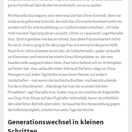
ganze Familie auf dem Boden herumkriecht, um es zu suchen.
Mit Marcella Voss begann 2016 eine neue Zeit bei Uhren Schmidt. Denn sie
ist die erste geborene Schmidt, die nicht das Uhrmacherhandwerk erlernte,
sondern sich für eine Ausbildung zur Goldschmiedin entschied. „Ich habe
mich mal drei Tage lang daran versucht, Uhren zu reparieren“, sagt Marcella
Voss. Doch irgendwie merkte sie schnell, dass diese Präzisionsarbeit nichts
für sie ist. Und so ging es für die junge Frau erst einmal in die ganze Welt:
Nach ihrer Lehre arbeitete sie ein Jahr als Goldschmiedin, später verkaufte
sie Klamotten und heuerte bei einem Kreuzfahrtanbieter an, der eine
Juwelierstelle ausgeschrieben hatte. Zwei Jahre befand sich ihr Arbeitsplatz
auf hoher See. Voss verkaufte neben Schmuck Parfüms, stieg zur Shop-
Managerin auf. Jeden Tag blickte sie aus ihrem Fenster auf andere
Landschaften – mal waren das karibische Buchten, mal beeindruckende
Fjorde in Skandinavien. „Allerdings hat man bei so einem Job kein
Privatleben“, sagt Marcella Voss. Später zog es sie zunächst als Angestellte
von Duty-Free-Shops auf den Flughafen Schönefeld, bevor sie schließlich
den väterlichen Betrieb übernahm. Sie tauschte ihre Festanstellung gegen
die Selbstständigkeit, arbeitet nun sechs Tage die Woche.
Generationswechsel in kleinen
Schritten