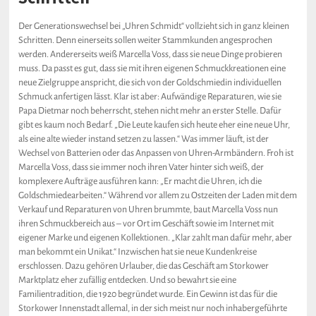
Der Generationswechsel bei „Uhren Schmidt“ vollzieht sich in ganz kleinen
Schritten. Denn einerseits sollen weiter Stammkunden angesprochen
werden. Andererseits weiß Marcella Voss, dass sie neue Dinge probieren
muss. Da passt es gut, dass sie mit ihren eigenen Schmuckkreationen eine
neue Zielgruppe anspricht, die sich von der Goldschmiedin individuellen
Schmuck anfertigen lässt. Klar ist aber: Aufwändige Reparaturen, wie sie
Papa Dietmar noch beherrscht, stehen nicht mehr an erster Stelle. Dafür
gibt es kaum noch Bedarf. „Die Leute kaufen sich heute eher eine neue Uhr,
als eine alte wieder instand setzen zu lassen.“ Was immer läuft, ist der
Wechsel von Batterien oder das Anpassen von Uhren-Armbändern. Froh ist
Marcella Voss, dass sie immer noch ihren Vater hinter sich weiß, der
komplexere Aufträge ausführen kann: „Er macht die Uhren, ich die
Goldschmiedearbeiten.“ Während vor allem zu Ostzeiten der Laden mit dem
Verkauf und Reparaturen von Uhren brummte, baut Marcella Voss nun
ihren Schmuckbereich aus – vor Ort im Geschäft sowie im Internet mit
eigener Marke und eigenen Kollektionen. „Klar zahlt man dafür mehr, aber
man bekommt ein Unikat.“ Inzwischen hat sie neue Kundenkreise
erschlossen. Dazu gehören Urlauber, die das Geschäft am Storkower
Marktplatz eher zufällig entdecken. Und so bewahrt sie eine
Familientradition, die 1920 begründet wurde. Ein Gewinn ist das für die
Storkower Innenstadt allemal, in der sich meist nur noch inhabergeführte