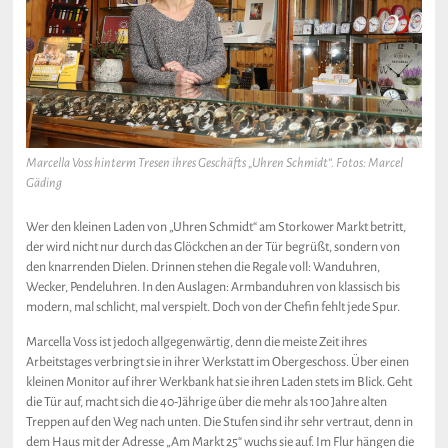
Marcella Voss hinterm Tresen ihres Geschäfts „Uhren Schmidt“. Fotos: Marcel
Gäding
Wer den kleinen Laden von „Uhren Schmidt“ am Storkower Markt betritt,
der wird nicht nur durch das Glöckchen an der Tür begrüßt, sondern von
den knarrenden Dielen. Drinnen stehen die Regale voll: Wanduhren,
Wecker, Pendeluhren. In den Auslagen: Armbanduhren von klassisch bis
modern, mal schlicht, mal verspielt. Doch von der Chefin fehlt jede Spur.
Marcella Voss ist jedoch allgegenwärtig, denn die meiste Zeit ihres
Arbeitstages verbringt sie in ihrer Werkstatt im Obergeschoss. Über einen
kleinen Monitor auf ihrer Werkbank hat sie ihren Laden stets im Blick. Geht
die Tür auf, macht sich die 40-Jährige über die mehr als 100 Jahre alten
Treppen auf den Weg nach unten. Die Stufen sind ihr sehr vertraut, denn in
dem Haus mit der Adresse „Am Markt 25“ wuchs sie auf. Im Flur hängen die