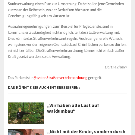
Stadtverwaltung einen Plan zur Umsetzung. Dabei sollen jene Gemeinden
zuerst an der Reihe sein, wo der Bedarf am höchsten und die
Genehmigungsfähigkeit am klarsten ist.
Ausnahmegenehmigungen, zum Beispiel für Pflegedienste, sind in
kommunaler Zuständigkeit nicht möglich, teilt die Stadtverwaltung mit.
Dies könnte das Straßenverkehrsamt regeln. Auch der generelle Wunsch,
wenigstens vor dem eigenen Grundstück auf Grünflächen parken zu dürfen,
sei nicht erfüllbar. Die Straßenverkehrsordnung könne nicht einfach außer
Kraft gesetzt werden, so die Verwaltung.
Dörthe Ziemer
Das Parken ist in
§ 12 der Straßenverkehrsordnung
geregelt.
DAS KÖNNTE SIE AUCH INTERESSIEREN:
„Wir haben alle Lust auf
Waldumbau“
„Nicht mit der Keule, sondern durch