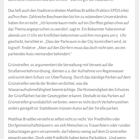
Das ließ auch den Stadtverordneten Matthias Bradtke (Fraktion SPD/Linke)
aufhorchen: Zahlreiche Beschwerden bis hin zu wütendem Unverständnis
haben ihn erreicht. „Ich konnte kaum mehr auf ein Dorffest gehen ohne auf
das Thema angesprochen zu werden“, sagt er. Ein Bekannter habe einmal
abends um 17 Uhr ein Knöllchen bekommen und ihm morgens um 5 Uhr
geschickt, berichtet er. „Dass der Parkraum in der City kontrolliert wird, ist
logisch“, findet er. „Aber auf den Dörfern muss das doch nicht sein, wo ein
parkendes Auto niemanden behindert.“
Grünstreifen, so argumentiert die Verwaltung mit Verweis auf die
Straßenverkehrsordnung, dienten u.a. der Aufnahme von Regenwasser
und somit dem Schutz vor Überflutung. Durch das ständige Parken auf dem
Grünstreifen werde der Boden verdichtet, was die
Wasseraufnahmefähigkeit beeinträchtige. Die Notwendigkeit des Schutzes
der Grünflächen hat der Gesetzgeber erkannt. Deshalb ist das Parken auf
Grünstreifen grundsätzlich verboten, wenn es nicht durch Verkehrszeichen
anders geregelt ist. Stattdessen müssen Autos auf der Straße parken.
Matthias Bradtke versteht es selbst nicht so recht. Vor Friedhöfen oder
Dorfgemeinschaftshäusern, wo sich Menschen zu Trauerfeiern oder runden
Geburtstagen gern versammeln, darf ebenso wenig auf dem Grünstreifen
geparkt werden. Doch viele Friedhöfe haben keine Parkplätze. „Und wenn