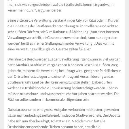
man sich, wie vorgeschrieben, auf die Straße stellt, kommt irgendwann
keiner mehr durch“, argumentiert er.
Seine Bitte an die Verwaltung, verstärkt in der City, vor Kitas oder in Kurven
die Einhaltung der Straßenverkehrsordnung zu kontrollieren und nicht so
sehr auf den Dörfern, stieß im Rathaus auf Ablehnung. „Von einer internen
Verwaltungsvorschrift, ob Gesetze anzuwenden sind, kann nur abgeraten
werden“, heißt es in einer Stellungnahme der Verwaltung. „Dies kommt
einer Verwaltungswillkür gleich. Gesetze gelten für alle.“
Weil ihm die Beschwerden aus der Bevölkerung irgendwann zu viel wurden,
hatte Matthias Bradtke im vergangenen Jahr einen Beschluss auf den Weg
gebracht, mit dem die Verwaltung beauftragt wird, geeignete Parkflächen in
den Ortsteilen festzulegen und einen Antrag auf Ausschilderung an das
Straßenverkehrsamt bei der Kreisverwaltung zu stellen. Dabei dürfen
weder das Ortsbild noch die Entwässerung beeinträchtigt werden. Ebenso
müssen naturschutz- und wasserrechtliche Vorgaben beachtet werden. Die
Flächen sollten zudem im kommunalen Eigentum sein.
Dass daraus nun so eine große Aufgabe, verbunden mit Kosten, geworden
ist, sei nicht unbedingt zielführend, findet der Stadtverordnete. Die Debatte
habe sich nun aber beruhigt, schätzt er ein. Nachdem nun fast alle
Ortsbeiräte entsprechende Flächen benannt haben, erstellt die