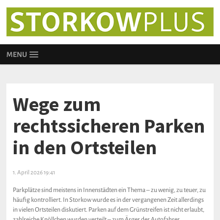
MENU
Wege zum
rechtssicheren Parken
in den Ortsteilen
1. April 2026 19:41
Parkplätze sind meistens in Innenstädten ein Thema – zu wenig, zu teuer, zu
häufig kontrolliert. In Storkow wurde es in der vergangenen Zeit allerdings
in vielen Ortsteilen diskutiert. Parken auf dem Grünstreifen ist nicht erlaubt,
zahlreiche Knöllchen wurden verteilt – zum Ärger der Autofahrer.