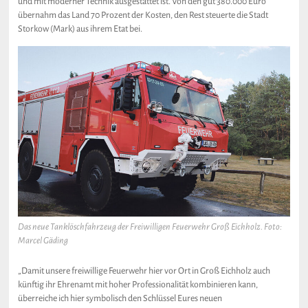
und mit moderner Technik ausgestattet ist. Von den gut 380.000 Euro
übernahm das Land 70 Prozent der Kosten, den Rest steuerte die Stadt
Storkow (Mark) aus ihrem Etat bei.
Das neue Tanklöschfahrzeug der Freiwilligen Feuerwehr Groß Eichholz. Foto:
Marcel Gäding
„Damit unsere freiwillige Feuerwehr hier vor Ort in Groß Eichholz auch
künftig ihr Ehrenamt mit hoher Professionalität kombinieren kann,
überreiche ich hier symbolisch den Schlüssel Eures neuen