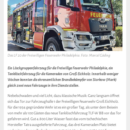
Das LF 20 der Freiwilligen Feuerwehr Philadelphia. Foto: Marcel Gäding
Ein Löschgruppenfahrzeug für die Freiwillige Feuerwehr Philadelphia, ein
Tanklöschfahrzeug für die Kameraden von Groß Eichholz: Innerhalb weniger
Wochen konnten die ehrenamtlichen Brandbekämpfer von Storkow (Mark)
gleich zwei neue Fahrzeuge in ihre Dienste stellen.
Nebelschwaden und viel Licht, dazu klassische Musik: Ganz langsam öffnet
sich das Tor zur Fahrzeughalle 1 der Freiwilligen Feuerwehr Groß Eichholz.
Für die 1934 gegründete Wehr ist es ein großer Tag, als unter dem Beisein
von mehr als 100 Gästen das neue Tanklöschfahrzeug TLF-W BB vor das Tor
gefahren wird. Gut 4.800 Liter Wasser fasst das vom tschechischen
Hersteller Tatra ausgelieferte Fahrzeug, das drei Kameraden Platz bietet