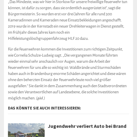
„Das Mindeste, was wir hier in Storkow für unsere freiwillige Feuerwehr tun
können, ist dafür zu sorgen, dass sie ordentlich ausgerüstet ist“, sagt die
Bürgermeisterin. So wurden erst vor drei Jahren für alle rund 300
Kameradinnen und Kameraden neue Einsatzbekleidungen angeschafft.
2019 wurde in der Kernstadt ein neuer Drehleiterwagen in Dienst gestellt,
im Frühjahr dieses Jahres kam noch ein
Hilfeleistungslöschgruppenfahrzeug HLF 20 dazu.
Für die Feuerwehren kommen die Investitionen zum richtigen Zeitpunkt,
wie Cornelia Schulze-Ludwig sagt. „Die vergangenen Monate führten
wieder einmal sehr anschaulich vor Augen, warum die Arbeit der
Feuerwehren für uns alle so wichtig ist: Waldbrände und Sturmschäden
haben auch in Brandenburg enorme Schäden angerichtet und diese wären
ohne den beherzten Einsatz der Feuerwehrleute noch viel größer
ausgefallen.“ Sie dankt in dem Zusammenhang auch den Stadtverordneten
sowie den Verantwortlichen auf Landesebene, die solche Investitionen
möglich machen.
(gäd.)
DAS KÖNNTE SIE AUCH INTERESSIEREN:
Jugendwehr verliert Auto bei Brand