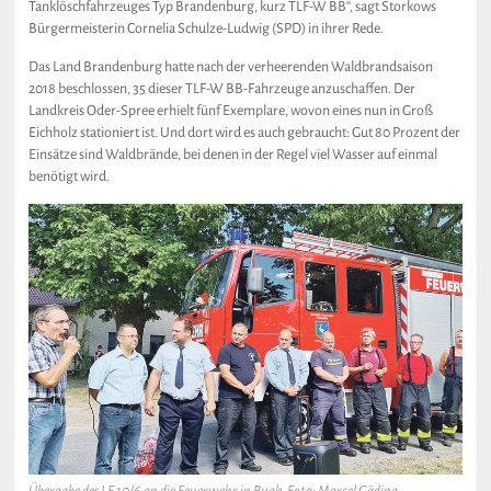
Tanklöschfahrzeuges Typ Brandenburg, kurz TLF-W BB“, sagt Storkows
Bürgermeisterin Cornelia Schulze-Ludwig (SPD) in ihrer Rede.
Das Land Brandenburg hatte nach der verheerenden Waldbrandsaison
2018 beschlossen, 35 dieser TLF-W BB-Fahrzeuge anzuschaffen. Der
Landkreis Oder-Spree erhielt fünf Exemplare, wovon eines nun in Groß
Eichholz stationiert ist. Und dort wird es auch gebraucht: Gut 80 Prozent der
Einsätze sind Waldbrände, bei denen in der Regel viel Wasser auf einmal
benötigt wird.