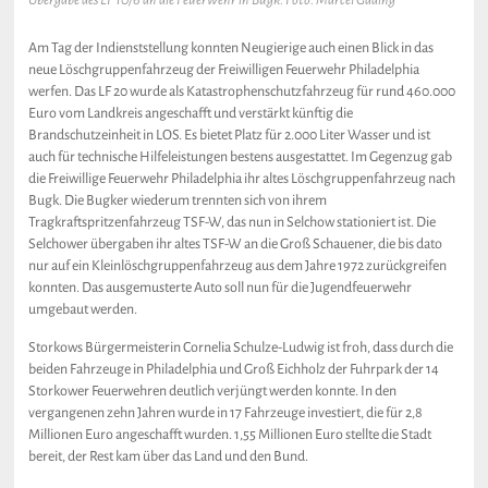
Übergabe des LF 10/6 an die Feuerwehr in Bugk. Foto: Marcel Gäding
Am Tag der Indienststellung konnten Neugierige auch einen Blick in das
neue Löschgruppenfahrzeug der Freiwilligen Feuerwehr Philadelphia
werfen. Das LF 20 wurde als Katastrophenschutzfahrzeug für rund 460.000
Euro vom Landkreis angeschafft und verstärkt künftig die
Brandschutzeinheit in LOS. Es bietet Platz für 2.000 Liter Wasser und ist
auch für technische Hilfeleistungen bestens ausgestattet. Im Gegenzug gab
die Freiwillige Feuerwehr Philadelphia ihr altes Löschgruppenfahrzeug nach
Bugk. Die Bugker wiederum trennten sich von ihrem
Tragkraftspritzenfahrzeug TSF-W, das nun in Selchow stationiert ist. Die
Selchower übergaben ihr altes TSF-W an die Groß Schauener, die bis dato
nur auf ein Kleinlöschgruppenfahrzeug aus dem Jahre 1972 zurückgreifen
konnten. Das ausgemusterte Auto soll nun für die Jugendfeuerwehr
umgebaut werden.
Storkows Bürgermeisterin Cornelia Schulze-Ludwig ist froh, dass durch die
beiden Fahrzeuge in Philadelphia und Groß Eichholz der Fuhrpark der 14
Storkower Feuerwehren deutlich verjüngt werden konnte. In den
vergangenen zehn Jahren wurde in 17 Fahrzeuge investiert, die für 2,8
Millionen Euro angeschafft wurden. 1,55 Millionen Euro stellte die Stadt
bereit, der Rest kam über das Land und den Bund.