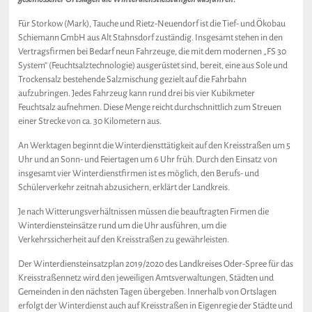
Für Storkow (Mark), Tauche und Rietz-Neuendorf ist die Tief- und Ökobau
Schiemann GmbH aus Alt Stahnsdorf zuständig. Insgesamt stehen in den
Vertragsfirmen bei Bedarf neun Fahrzeuge, die mit dem modernen „FS 30
System“ (Feuchtsalztechnologie) ausgerüstet sind, bereit, eine aus Sole und
Trockensalz bestehende Salzmischung gezielt auf die Fahrbahn
aufzubringen. Jedes Fahrzeug kann rund drei bis vier Kubikmeter
Feuchtsalz aufnehmen. Diese Menge reicht durchschnittlich zum Streuen
einer Strecke von ca. 30 Kilometern aus.
An Werktagen beginnt die Winterdiensttätigkeit auf den Kreisstraßen um 5
Uhr und an Sonn- und Feiertagen um 6 Uhr früh. Durch den Einsatz von
insgesamt vier Winterdienstfirmen ist es möglich, den Berufs- und
Schülerverkehr zeitnah abzusichern, erklärt der Landkreis.
Je nach Witterungsverhältnissen müssen die beauftragten Firmen die
Winterdiensteinsätze rund um die Uhr ausführen, um die
Verkehrssicherheit auf den Kreisstraßen zu gewährleisten.
Der Winterdiensteinsatzplan 2019/2020 des Landkreises Oder-Spree für das
Kreisstraßennetz wird den jeweiligen Amtsverwaltungen, Städten und
Gemeinden in den nächsten Tagen übergeben. Innerhalb von Ortslagen
erfolgt der Winterdienst auch auf Kreisstraßen in Eigenregie der Städte und