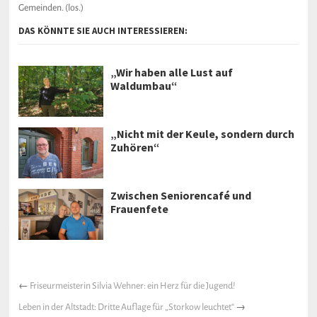
Gemeinden. (los.)
DAS KÖNNTE SIE AUCH INTERESSIEREN:
„Wir haben alle Lust auf
Waldumbau“
„Nicht mit der Keule, sondern durch
Zuhören“
Zwischen Seniorencafé und
Frauenfete
←
Friseurmeisterin Silvia Wehner: ein Herz für die Jugend!
Leben in der Altstadt: Dritte Auflage für „Storkow leuchtet“
→