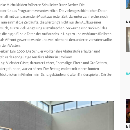
 Anke Michalski den früheren Schulleiter Franz Becker. Die
acon für das Programm verantwortlich. Die vielen geschichtlichen Daten
ermalt mit der passenden Musik aus jeder Zeit, darunter zahlreiche, noch
N
nun einmal die Zeitläufte, die allerdings nicht nur den Aufbau eines
ersuch, aus zu viel Gängelung auszubrechen: So wurde eindrucksvoll das
, die 1956 für die Toten des Aufstandes in Ungarn und wohl auch für ihren
s als Affront gewertet wurde und weil niemand den anderen verraten wollte,
in den Westen.
ik im Jahr 2000. Die Schüler wollten ihre Abiturstufe erhalten und
gab es das endgültige Aus fürs Abitur in Storkow.
ng. Viele der Gäste, darunter Lehrer, Ehemalige, Eltern und Großeltern,
iedergefunden, war zu hören. Der Festtag endete mit einem bunten
NA
 Rückblicken in Filmform im Schulgebäude und alten Kinderspielen.
Dörthe
E