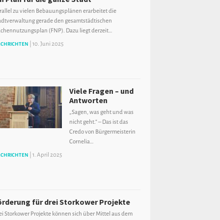
rallel zu vielen Bebauungsplänen erarbeitet die
adtverwaltung gerade den gesamtstädtischen
ächennutzungsplan (FNP). Dazu liegt derzeit…
|
10. Juni 2025
CHRICHTEN
Viele Fragen – und
Antworten
„Sagen, was geht und was
nicht geht.“ – Das ist das
Credo von Bürgermeisterin
Cornelia…
|
1. April 2025
CHRICHTEN
örderung für drei Storkower Projekte
ei Storkower Projekte können sich über Mittel aus dem