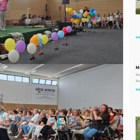
NA
M
Im
An
NA