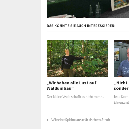
DAS KÖNNTE SIE AUCH INTERESSIEREN:
„Wir haben alle Lust auf
„Nicht 
Waldumbau“
sonder
Der kleine Wald schafft es nicht mehr…
Jede Komm
Ehrenamt
←
Wie eine Sphinx aus märkischem Stroh