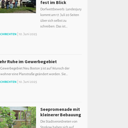
fest im Blick
Dorfwettbewerb: Landesjury
kommt am 17. Juli 20 Seiten
über sich selbst zu
schreiben: Das ist…
|
10. Juni 2025
CHRICHTEN
ehr Ruhe im Gewerbegebiet
 Gewerbegebiet Neu Boston 3 ist auf Wunsch der
wohner eine Planstraße geändert worden. Sie…
|
10. Juni 2025
CHRICHTEN
Seepromenade mit
kleinerer Bebauung
Die Stadtverordneten von
Storkow haben sich auf