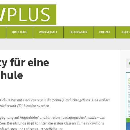
ORTSTEILE
WIRTSCHAFT
FEUERWEHR
POLIZEI
KULT
y für eine
chule
burtstag mit einer Zeitreise in die (Schul-)Geschichte gefeiert. Und weil der
alstücher und FDJ-Hemden zu sehen.
 „Begegnung auf Augenhöhe“ und für reformpädagogische Ansätze – das
ee. Bereits Ende 1949 konnten die ersten Klassenräume in Pavillions
aschisten und Lehrers Kurt Steffelbauer.