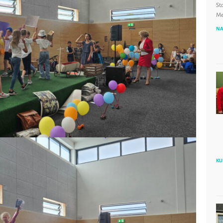
St
Me
NA
KU