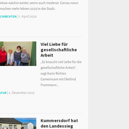
orkow wächst weiter, wenn auch moderat. Genau neun
nschen mehr lebten 2025 in der Stadt…
|
1. April 2026
CHRICHTEN
Viel Liebe für
gesellschaftliche
Arbeit
„Es braucht viel Liebe für die
gesellschaftliche Arbeit”,
sagt Karin Richter.
Gemeinsam mit Dietlind
Frommann…
|
2. Dezember 2025
LTUR
Kummersdorf hat
den Landessieg