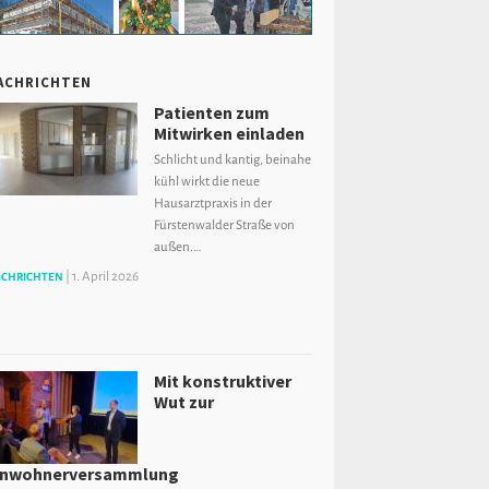
ACHRICHTEN
Patienten zum
Mitwirken einladen
Schlicht und kantig, beinahe
kühl wirkt die neue
Hausarztpraxis in der
Fürstenwalder Straße von
außen.…
|
1. April 2026
CHRICHTEN
Mit konstruktiver
Wut zur
inwohnerversammlung