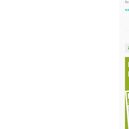
Re
NA