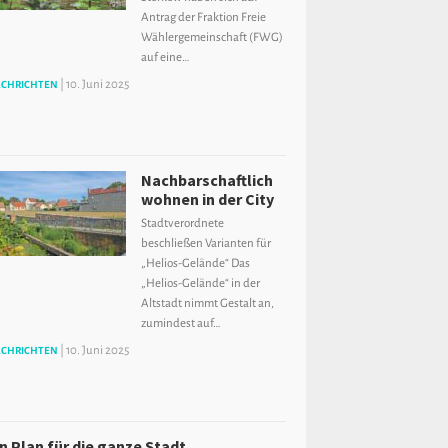
Antrag der Fraktion Freie
Wählergemeinschaft (FWG)
auf eine…
|
10. Juni 2025
CHRICHTEN
Nachbarschaftlich
wohnen in der City
Stadtverordnete
beschließen Varianten für
„Helios-Gelände“ Das
„Helios-Gelände“ in der
Altstadt nimmt Gestalt an,
zumindest auf…
|
10. Juni 2025
CHRICHTEN
in Plan für die ganze Stadt