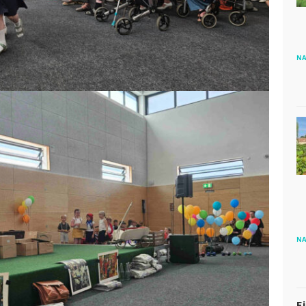
NA
NA
E