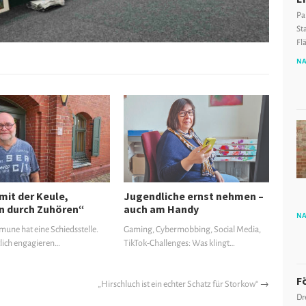
Pa
St
Fl
NA
mit der Keule,
Jugendliche ernst nehmen –
n durch Zuhören“
auch am Handy
NA
une hat eine Schiedsstelle.
Gaming, Cybermobbing, Social Media,
lich engagieren…
TikTok-Challenges: Was klingt…
F
„Hirschluch ist ein echter Schatz für Storkow“
→
Dr