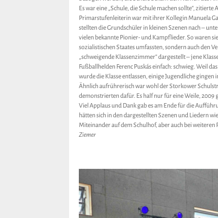
Es war eine „Schule, die Schule machen sollte“, zitierte
Primarstufenleiterin war mit ihrer Kollegin Manuela G
stellten die Grundschüler in kleinen Szenen nach – unt
vielen bekannte Pionier- und Kampflieder. So waren sie 
sozialistischen Staates umfassten, sondern auch den V
„schweigende Klassenzimmer“ dargestellt – jene Klasse
Fußballhelden Ferenc Puskás einfach: schwieg. Weil da
wurde die Klasse entlassen, einige Jugendliche gingen 
Ähnlich aufrührerisch war wohl der Storkower Schulstre
demonstrierten dafür. Es half nur für eine Weile, 2009 
Viel Applaus und Dank gab es am Ende für die Aufführu
hätten sich in den dargestellten Szenen und Liedern w
Miteinander auf dem Schulhof, aber auch bei weiteren
Ziemer