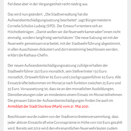
fiel diese aber in der Vergangenheit recht niedrig aus.
Das wird nun geändert. „Die Stadtverwaltung hat die
Aufwandsentschädigungssatzung bearbeitet“, sagt Bürgermeisterin
Cornelia Schulze-Ludwig (SPD). Der Entwurf orientiere sich an
Höchstbeiträgen. „Damit wollen wir die Feuerwehrkameraden*innen nicht
einmalig, sondern langfristig wertschätzen.“ Die neue Satzung sei mit der
Feuerwehr gemeinsam erarbeitet, mit der Stadtwehrführung abgestimmt,
in allen Ausschüssen diskutiert und dort einstimmig beschlossen worden,
erklärt die Rathaus-Chefin.
Der neuen Aufwandsentschädigungssatzung zufolge erhalten der
Stadtwehrführer 250 Euro monatlich, sein Stellvertreter 150 Euro
monatlich, Ortswehrführer 85 Euro und Löschgruppenführer 65 Euro. Alle
Einsatzkräfte bekommen im Monat je nach Funktion zwischen 25 Euro und
35 Euro. Voraussetzung ist, dass sie an den monatlichen Ausbildungen,
Dienstberatungen oder an mindestens einem Einsatz im Monat teilnehmen.
Die genauen Sätze der Aufwandsentschädigungen finden Sie auch im
Amtsblatt der Stadt Storkow (Mark) vom 21. Mai 2021
.
Beschlossen wurde zudem von der Stadtverordnetenversammlung, dass
jeder aktiven Einsatzkraft eine Coronaprämie in Höhe von 100 Euro gezahlt
wird. Bereits seit 2019 wird den ehrenamtlichen Feuerwehrleuten zudem