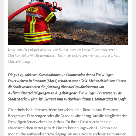
Einer von derzeit gut 250 aktiven Kameraden der Freiwilligen Feuerwehr
Storkow (Mark): Die Einsatzkräfte sind in 14 Ortswehren organisiert. Foto:
Marcel Gäding
Die gut 250 aktiven Kameradinnen und Kameraden der 14 Freiwilligen
Feuerwehren in Storkow (Mark) erhalten mehr Geld. Mehrheitlich beschlossen
die Stadtverordneten die „Satzung über die Gewährleistung von
Aufwandsentschädigungen an Angehörige der Freiwilligen Feuerwehren der
Stadt Storkow (Mark)“. Sie tritt nun rückwirkend zum 1. Januar 2021 in Kraft.
Ob technische Hilfe nach einem Verkehrsunfall, Rettung von Personen,
Bergen von Fahrzeugen oder die Brandbekämpfung: Auf die Mitglieder der
Freiwilligen Feuerwehren ist Verlass. Für ihren Einsatz erhalten die
ehrenamtlichen Retter je nach Einsatz beziehungsweise Funktion eine
monatliche Aufwandsentschädigung. Im Vergleich zu anderen Kommunen