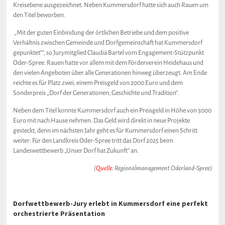
Kreisebene ausgezeichnet. Neben Kummersdorf hatte sich auch Rauen um
den Titel beworben.
„Mit der guten Einbindung der örtlichen Betriebe und dem positive
Verhältnis zwischen Gemeinde und Dorfgemeinschaft hat Kummersdorf
gepunktet““, so Jurymitglied Claudia Bartel vom Engagement-Stützpunkt
Oder-Spree. Rauen hatte vor allem mit dem Förderverein Heidehaus und
den vielen Angeboten über alle Generationen hinweg überzeugt. Am Ende
reichte es für Platz zwei, einem Preisgeld von 2000 Euro und dem
Sonderpreis „Dorf der Generationen, Geschichte und Tradition“.
Neben dem Titel konnte Kummersdorf auch ein Preisgeld in Höhe von 3000
Euro mit nach Hause nehmen. Das Geld wird direkt in neue Projekte
gesteckt, denn im nächsten Jahr geht es für Kummersdorf einen Schritt
weiter: Für den Landkreis Oder-Spree tritt das Dorf 2025 beim
Landeswettbewerb „Unser Dorf hat Zukunft“ an.
(
Quelle:
Regionalmanagement Oderland-Spree)
Dorfwettbewerb-Jury erlebt in Kummersdorf eine perfekt
orchestrierte Präsentation