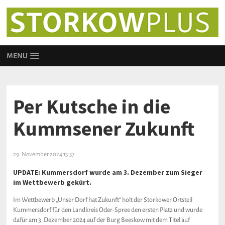
MENU
Per Kutsche in die
Kummsener Zukunft
29. November 2024 13:57
UPDATE: Kummersdorf wurde am 3. Dezember zum Sieger
im Wettbewerb gekürt.
Im Wettbewerb „Unser Dorf hat Zukunft“ holt der Storkower Ortsteil
Kummersdorf für den Landkreis Oder-Spree den ersten Platz und wurde
dafür am 3. Dezember 2024 auf der Burg Beeskow mit dem Titel auf