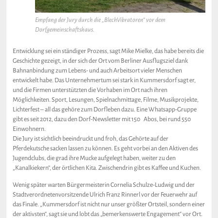
Empfang der Jury durch die „BlechVibratoren“ vor dem
Dorfgemeinschaftshaus.
Entwicklung sei ein ständiger Prozess, sagt Mike Mielke, das habe bereits die
Geschichte gezeigt, in der sich der Ort vom Berliner Ausflugsziel dank
Bahnanbindung zum Lebens- und auch Arbeitsort vieler Menschen
entwickelt habe. Das Unternehmertum sei stark in Kummersdorf sagt er,
und die Firmen unterstützten die Vorhaben im Ort nach ihren
Möglichkeiten. Sport, Lesungen, Spielnachmittage, Filme, Musikprojekte,
Lichterfest – all das gehöre zum Dorfleben dazu. Eine Whatsapp-Gruppe
gibt es seit 2012, dazu den Dorf-Newsletter mit 150 Abos, bei rund 550
Einwohnern.
Die Jury ist sichtlich beeindruckt und froh, das Gehörte auf der
Pferdekutsche sacken lassen zu können. Es geht vorbei an den Aktiven des
Jugendclubs, die grad ihre Mucke aufgelegt haben, weiter zu den
„Kanalkiekern“, der örtlichen Kita. Zwischendrin gibt es Kaffee und Kuchen.
Wenig später warten Bürgermeisterin Cornelia Schulze-Ludwig und der
Stadtverordnetenvorsitzende Ulrich Franz Rinnerl vor der Feuerwehr auf
das Finale. „Kummersdorf ist nicht nur unser größter Ortsteil, sondern einer
der aktivsten“, sagt sie und lobt das „bemerkenswerte Engagement“ vor Ort.