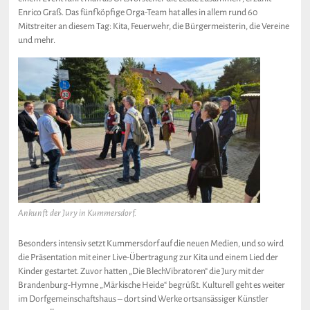
Enrico Graß. Das fünfköpfige Orga-Team hat alles in allem rund 60
Mitstreiter an diesem Tag: Kita, Feuerwehr, die Bürgermeisterin, die Vereine
und mehr.
Ankunft der Jury in Kummersdorf.
Besonders intensiv setzt Kummersdorf auf die neuen Medien, und so wird
die Präsentation mit einer Live-Übertragung zur Kita und einem Lied der
Kinder gestartet. Zuvor hatten „Die BlechVibratoren“ die Jury mit der
Brandenburg-Hymne „Märkische Heide“ begrüßt. Kulturell geht es weiter
im Dorfgemeinschaftshaus – dort sind Werke ortsansässiger Künstler