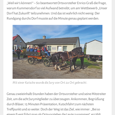
„Weil wir‘s können!“ – So beantwortet Ortsvorsteher Enrico Graß die Frage,
warum Kummersdorf so viel Aufwand betreibt, um am Wettbewerb „Unser
Dorf hat Zukunft“ teilzunehmen. Und das ist wahrlich nicht wenig: Der
Rundgang durchs Dorf musste auf die Minute genau geplant werden.
Mit einer Kutsche wurde die Jury von Ort zu Ort gebracht.
Genau zweieinhalb Stunden haben der Ortsvorsteher und seine Mitstreiter
Zeit, um die acht Jurymitglieder zu überzeugen: Ankommen, Begrüßung
durch Bläser, 15 Minuten Präsentation, Kutschfahrt zum nächsten
Treffpunkt und so weiter. Doch der Weg ist das Ziel, wie immer: „Bei so
einem Event führt man als Ortsvorsteher die Leute zusammen“, erzählt