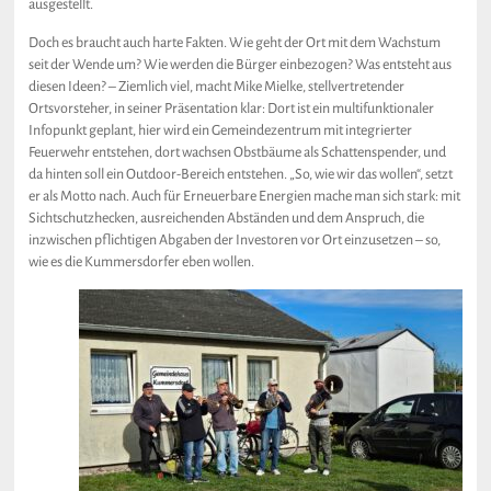
ausgestellt.
Doch es braucht auch harte Fakten. Wie geht der Ort mit dem Wachstum
seit der Wende um? Wie werden die Bürger einbezogen? Was entsteht aus
diesen Ideen? – Ziemlich viel, macht Mike Mielke, stellvertretender
Ortsvorsteher, in seiner Präsentation klar: Dort ist ein multifunktionaler
Infopunkt geplant, hier wird ein Gemeindezentrum mit integrierter
Feuerwehr entstehen, dort wachsen Obstbäume als Schattenspender, und
da hinten soll ein Outdoor-Bereich entstehen. „So, wie wir das wollen“, setzt
er als Motto nach. Auch für Erneuerbare Energien mache man sich stark: mit
Sichtschutzhecken, ausreichenden Abständen und dem Anspruch, die
inzwischen pflichtigen Abgaben der Investoren vor Ort einzusetzen – so,
wie es die Kummersdorfer eben wollen.