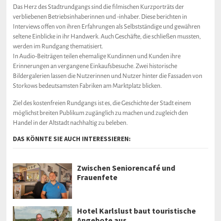
Das Herz des Stadtrundgangs sind die filmischen Kurzporträts der
verbliebenen Betriebsinhaberinnen und -inhaber. Diese berichten in
Interviews offen von ihren Erfahrungen als Selbstständige und gewähren
seltene Einblicke in ihr Handwerk. Auch Geschäfte, die schließen mussten,
werden im Rundgang thematisiert.
In Audio-Beiträgen teilen ehemalige Kundinnen und Kunden ihre
Erinnerungen an vergangene Einkaufsbesuche. Zwei historische
Bildergalerien lassen die Nutzerinnen und Nutzer hinter die Fassaden von
Storkows bedeutsamsten Fabriken am Marktplatz blicken.
Ziel des kostenfreien Rundgangs ist es, die Geschichte der Stadt einem
möglichst breiten Publikum zugänglich zu machen und zugleich den
Handel in der Altstadt nachhaltig zu beleben.
DAS KÖNNTE SIE AUCH INTERESSIEREN:
Zwischen Seniorencafé und
Frauenfete
Hotel Karlslust baut touristische
Angebote aus