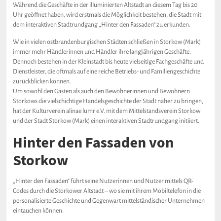
Während die Geschäfte in der illuminierten Altstadt an diesem Tag bis 20
Uhr geöffnet haben, wird erstmals die Möglichkeit bestehen, die Stadt mit
dem interaktiven Stadtrundgang „Hinter den Fassaden“ zu erkunden.
Wie in vielen ostbrandenburgischen Städten schließen in Storkow (Mark)
immer mehr Händlerinnen und Händler ihre langjährigen Geschäfte.
Dennoch bestehen in der Kleinstadt bis heute vielseitige Fachgeschäfte und
Dienstleister, die oftmals auf eine reiche Betriebs- und Familiengeschichte
zurückblicken können.
Um sowohl den Gästen als auch den Bewohnerinnen und Bewohnern
Storkows die vielschichtige Handelsgeschichte der Stadt näher zu bringen,
hat der Kulturverein alinae lumr e.V. mit dem Mittelstandsverein Storkow
und der Stadt Storkow (Mark) einen interaktiven Stadtrundgang initiiert.
Hinter den Fassaden von
Storkow
„Hinter den Fassaden“ führt seine Nutzerinnen und Nutzer mittels QR-
Codes durch die Storkower Altstadt – wo sie mit ihrem Mobiltelefon in die
personalisierte Geschichte und Gegenwart mittelständischer Unternehmen
eintauchen können.