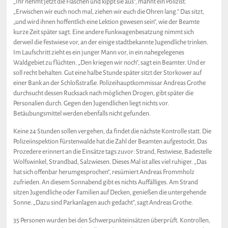
„Ihr nehmt jetzt die Flaschen und kippt sie aus“, mahnt ein Polizist.
„Erwischen wir euch noch mal, ziehen wir euch die Ohren lang.“ Das sitzt,
„und wird ihnen hoffentlich eine Lektion gewesen sein“, wie der Beamte
kurze Zeit später sagt. Eine andere Funkwagenbesatzung nimmt sich
derweil die Festwiese vor, an der einige stadtbekannte Jugendliche trinken.
Im Laufschritt zieht es ein junger Mann vor, in ein nahegelegenes
Waldgebiet zu flüchten. „Den kriegen wir noch“, sagt ein Beamter. Und er
soll recht behalten. Gut eine halbe Stunde später sitzt der Storkower auf
einer Bank an der Schloßstraße. Polizeihauptkommissar Andreas Grothe
durchsucht dessen Rucksack nach möglichen Drogen, gibt später die
Personalien durch. Gegen den Jugendlichen liegt nichts vor.
Betäubungsmittel werden ebenfalls nicht gefunden.
Keine 24 Stunden sollen vergehen, da findet die nächste Kontrolle statt. Die
Polizeiinspektion Fürstenwalde hat die Zahl der Beamten aufgestockt. Das
Prozedere erinnert an die Einsätze tags zuvor: Strand, Festwiese, Badestelle
Wolfswinkel, Strandbad, Salzwiesen. Dieses Mal ist alles viel ruhiger. „Das
hat sich offenbar herumgesprochen“, resümiert Andreas Frommholz
zufrieden. An diesem Sonnabend gibt es nichts Auffälliges. Am Strand
sitzen Jugendliche oder Familien auf Decken, genießen die untergehende
Sonne. „Dazu sind Parkanlagen auch gedacht“, sagt Andreas Grothe.
35 Personen wurden bei den Schwerpunkteinsätzen überprüft. Kontrollen,