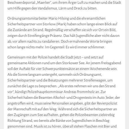
Beschwerdeportal „Maerker“, um ihrem Ärger Luft zu machen und die Stadt
um Hilfe gegen den Vandalismus, Lärm und Dreck zu bitten.
Ordnungsamtsmitarbeiter Mario Hilsing und die ehrenamtlichen
Sicherheitspartner von Storkow (Mark) haben schon lange einen Blick auf
die Zustände am Strand. Regelmäßig verschaffen sie sich vor Ort ein Bild,
zeigen durch Streifengänge Präsenz. Das hält Jugendliche aber nicht davon
ab, vor allem nachts zu randalieren. Doch ermahnende Worte bringen
schon lange nichts mehr. Im Gegenteil: Es wird immer schlimmer.
Gemeinsam mit der Polizei handelt die Stadt jetzt – und setzt auf
gemeinsame Aktionen rund um den Storkower See. An jenem Freitagabend
soll der Auftakt für vier Schwerpunkteinsätze an einem Wochenende sein.
Als die Sonne langsam untergeht, sammeln sich Ordnungsamt,
Sicherheitspartner und die Besatzungen mehrerer Streifenwagen, um
zunächst die Lage zu besprechen. „Als erstes nehmen wir uns den Strand
vor“, kündigt Polizeihauptkommissar Andreas Frommholz an. Zur
Sicherheit haben die Beamten Alkohol- und Drogentests im Auto. Jeder, der
angetroffen wird, muss seine Personalien angeben, gibt der Revierpolizist
der Mannschaft mit auf den Weg. Während sich die Sicherheitspartner an
den Zugängen zum See aufhalten, gehen die Polizeibeamten zielstrebig
Richtung Strand, wo bereits alle Bänke von Jugendlichen in Beschlag
genommen sind. Musik ist zu hören, überall stehen Flaschen mit Bier und