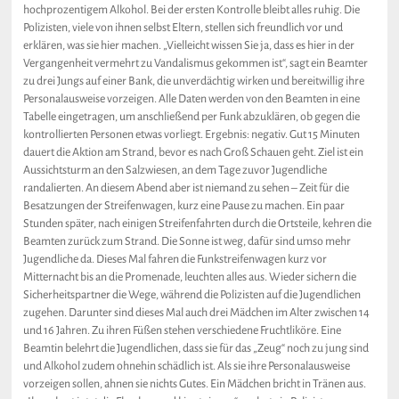
hochprozentigem Alkohol. Bei der ersten Kontrolle bleibt alles ruhig. Die
Polizisten, viele von ihnen selbst Eltern, stellen sich freundlich vor und
erklären, was sie hier machen. „Vielleicht wissen Sie ja, dass es hier in der
Vergangenheit vermehrt zu Vandalismus gekommen ist“, sagt ein Beamter
zu drei Jungs auf einer Bank, die unverdächtig wirken und bereitwillig ihre
Personalausweise vorzeigen. Alle Daten werden von den Beamten in eine
Tabelle eingetragen, um anschließend per Funk abzuklären, ob gegen die
kontrollierten Personen etwas vorliegt. Ergebnis: negativ. Gut 15 Minuten
dauert die Aktion am Strand, bevor es nach Groß Schauen geht. Ziel ist ein
Aussichtsturm an den Salzwiesen, an dem Tage zuvor Jugendliche
randalierten. An diesem Abend aber ist niemand zu sehen – Zeit für die
Besatzungen der Streifenwagen, kurz eine Pause zu machen. Ein paar
Stunden später, nach einigen Streifenfahrten durch die Ortsteile, kehren die
Beamten zurück zum Strand. Die Sonne ist weg, dafür sind umso mehr
Jugendliche da. Dieses Mal fahren die Funkstreifenwagen kurz vor
Mitternacht bis an die Promenade, leuchten alles aus. Wieder sichern die
Sicherheitspartner die Wege, während die Polizisten auf die Jugendlichen
zugehen. Darunter sind dieses Mal auch drei Mädchen im Alter zwischen 14
und 16 Jahren. Zu ihren Füßen stehen verschiedene Fruchtliköre. Eine
Beamtin belehrt die Jugendlichen, dass sie für das „Zeug“ noch zu jung sind
und Alkohol zudem ohnehin schädlich ist. Als sie ihre Personalausweise
vorzeigen sollen, ahnen sie nichts Gutes. Ein Mädchen bricht in Tränen aus.