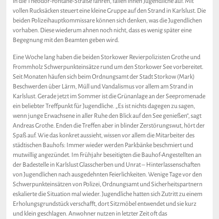
in die Theodor-Fontane-Straße fahren, fallen ihnen Jugendliche auf. Mit
vollen Rucksäcken steuert eine kleine Gruppe auf den Strand in Karlslust. Die
beiden Polizeihauptkommissare können sich denken, was die Jugendlichen
vorhaben. Diese wiederum ahnen noch nicht, dass es wenig später eine
Begegnung mit den Beamten geben wird.
Eine Woche lang haben die beiden Storkower Revierpolizisten Grothe und
Frommholz Schwerpunkteinsätze rund um den Storkower See vorbereitet.
Seit Monaten häufen sich beim Ordnungsamt der Stadt Storkow (Mark)
Beschwerden über Lärm, Müll und Vandalismus vor allem am Strand in
Karlslust. Gerade jetzt im Sommer ist die Grünanlage an der Seepromenade
ein beliebter Treffpunkt für Jugendliche. „Es ist nichts dagegen zu sagen,
wenn junge Erwachsene in aller Ruhe den Blick auf den See genießen“, sagt
Andreas Grothe. Enden die Treffen aber in blinder Zerstörungswut, hört der
Spaß auf. Wie das konkret aussieht, wissen vor allem die Mitarbeiter des
städtischen Bauhofs: Immer wieder werden Parkbänke beschmiert und
mutwillig angezündet. Im Frühjahr beseitigten die Bauhof-Angestellten an
der Badestelle in Karlslust Glasscherben und Unrat – Hinterlassenschaften
von Jugendlichen nach ausgedehnten Feierlichkeiten. Wenige Tage vor den
Schwerpunkteinsätzen von Polizei, Ordnungsamt und Sicherheitspartnern
eskalierte die Situation mal wieder. Jugendliche hatten sich Zutritt zu einem
Erholungsgrundstück verschafft, dort Sitzmöbel entwendet und sie kurz
und klein geschlagen. Anwohner nutzen in letzter Zeit oft das