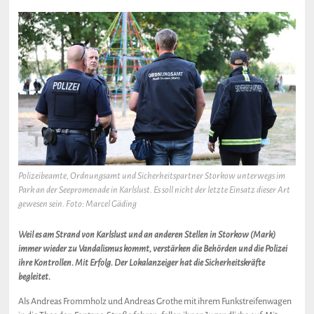
Polizeibeamte, Ordnungsamt und Sicherheitspartner Storkow unterwegs im
Park an der Seepromenade in Karlslust. Es soll nicht der letzte Einsatz dieser Art
gewesen sein. Foto: Marcel Gäding
Weil es am Strand von Karlslust und an anderen Stellen in Storkow (Mark)
immer wieder zu Vandalismus kommt, verstärken die Behörden und die Polizei
ihre Kontrollen. Mit Erfolg. Der Lokalanzeiger hat die Sicherheitskräfte
begleitet.
Als Andreas Frommholz und Andreas Grothe mit ihrem Funkstreifenwagen