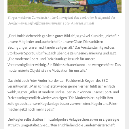
Bürgermeisterin Cornelia Schulze-Ludwig hat den zentralen Treffpunkt der
Dorfgemeinschaft offiziell eingeweiht. Foto: Andreas Staindl
„Der Umkleidebereich gab kein gutes Bild ab“, sagt Axel Kussicke, „nicht für
unsere Mitglieder und auch nicht für unsere Gäste. Die sanitären
Bedingungen waren nicht mehr zeitgemäß.“ Das Vorstandsmitglied des
Storkower Sport Clubs freut sich über die gelungene Sanierung und sagt:
„Die moderne Sport- und Freizeitanlage ist auch für unsere
Vereinsmitglieder wichtig. Sie fühlen sich anerkannt und wertgeschätzt. Das
modernisierte Objekt ist eine Motivation für uns alle.“
Das sieht auch Peter Audorf so, der den Fachbereich Kegeln des SSC
verantwortet. „Man kommt jetzt wieder gerne hierher, fühlt sich einfach
wohl“, sagt er. „Alles ist modern und sauber. Wir können unsere Sport- und
Freizeitanlage endlich wieder vorzeigen.“ Die Modernisierung hilft ihm
zufolge auch, „unsere Kegelanlage besser zu vermieten. Kegeln und Feiern
machen jetzt noch mehr Spaß.“
Die Kegler selbst hatten ihm zufolge ihre Anlage schon zuvor in Eigenregie
attraktiv umgestaltet. Sie durften anschließend die Landesmeisterschaft