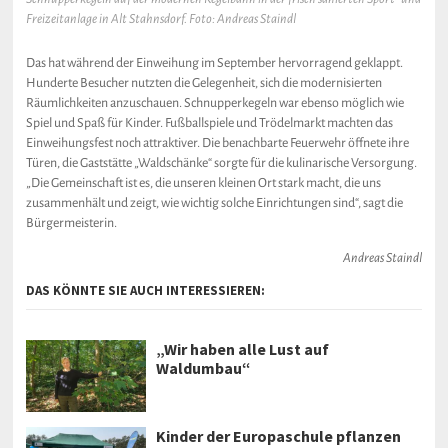
Freizeitanlage in Alt Stahnsdorf. Foto: Andreas Staindl
Das hat während der Einweihung im September hervorragend geklappt.
Hunderte Besucher nutzten die Gelegenheit, sich die modernisierten
Räumlichkeiten anzuschauen. Schnupperkegeln war ebenso möglich wie
Spiel und Spaß für Kinder. Fußballspiele und Trödelmarkt machten das
Einweihungsfest noch attraktiver. Die benachbarte Feuerwehr öffnete ihre
Türen, die Gaststätte „Waldschänke“ sorgte für die kulinarische Versorgung.
„Die Gemeinschaft ist es, die unseren kleinen Ort stark macht, die uns
zusammenhält und zeigt, wie wichtig solche Einrichtungen sind“, sagt die
Bürgermeisterin.
Andreas Staindl
DAS KÖNNTE SIE AUCH INTERESSIEREN:
„Wir haben alle Lust auf
Waldumbau“
Kinder der Europaschule pflanzen