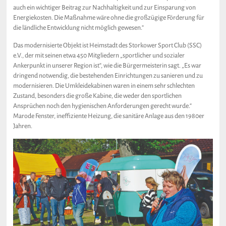
auch ein wichtiger Beitrag zur Nachhaltigkeit und zur Einsparung von
Energiekosten. Die Maßnahme wäre ohne die großzügige Förderung für
die ländliche Entwicklung nicht möglich gewesen.“
Das modernisierte Objekt ist Heimstadt des Storkower Sport Club (SSC)
e.V., der mit seinen etwa 450 Mitgliedern „sportlicher und sozialer
Ankerpunkt in unserer Region ist“, wie die Bürgermeisterin sagt. „Es war
dringend notwendig, die bestehenden Einrichtungen zu sanieren und zu
modernisieren. Die Umkleidekabinen waren in einem sehr schlechten
Zustand, besonders die große Kabine, die weder den sportlichen
Ansprüchen noch den hygienischen Anforderungen gerecht wurde.“
Marode Fenster, ineffiziente Heizung, die sanitäre Anlage aus den 1980er
Jahren.