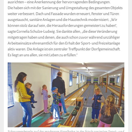
ausrichten – eine Anerkennung der hervorragenden Bedingungen.
Die haben sich mit der Sanierung und Umgestaltung des gesamten Objekts
weiter verbessert. Dach und Fassade wurden erneuert, Fenster und Türen
ausgetauscht, sanitäre Anlagen und die Haustechnik modernisiert. „Wir
können stolz darauf sein, die Herausforderungen gemeistert zu haben“,
sagte Cornelia Schulze-Ludwig. Sie dankte allen, „die diese Veränderung
mitgetragen haben und denen, die auch schon zuvor während unzähliger
Arbeitseinsätze ehrenamtlich für den Erhalt der Sport- und Freizeitanlage
aktiv waren. Die Anlage ist ein zentraler Treffpunkt der Dorfgemeinschaft.
Es liegt an uns allen, sie mit Leben zu erfüllen.“
Schnupperkegeln auf der modernen Kegelbahn in der frisch sanierten Sport- und