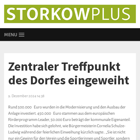
MENU
Zentraler Treffpunkt
des Dorfes eingeweiht
9. Dezember 2024 14:38
Rund 500.000 Euro wurden in die Modernisierung und den Ausbau der
Anlage investiert. 450.000 Euro stammen aus dem europäischen
Förderprogramm Leader, 50.000 Euro beträgt der kommunale Eigenanteil.
Die Investition habe sich gelohnt, wie Bürgermeisterin Cornelia Schulze-
Ludwig während der feierlichen Einweihung kürzlich sagte:. „Sie ist nicht
nur ein Gewinn für den Verein und die Sportlerinnen und Sportler, sondern