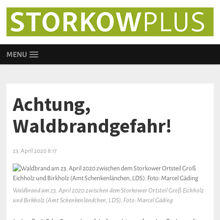
MENU
Achtung,
Waldbrandgefahr!
23. April 2020 8:17
Waldbrand am 23. April 2020 zwischen dem Storkower Ortsteil Groß Eichholz
und Birkholz (Amt Schenkenländchen, LDS). Foto: Marcel Gäding