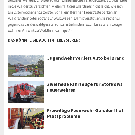
befahren werden. Er bittet sowohl Einheimische als auch Gäste, auf Ausflüge
in die Wälder zu verzichten. Vielen fällt dies allerdings nicht leicht, wie sich
am Osterwochenende zeigte: Vor allem Berliner Tagesgäste parken an
Waldrändern oder sogar auf Waldwegen. Damit verstoßen sie nicht nur
gegen das Landeswaldgesetz, sondern behindern auch Einsatzfahrzeuge
auf ihrer Anfahrt zu Waldbränden.
(gäd.)
DAS KÖNNTE SIE AUCH INTERESSIEREN:
Jugendwehr verliert Auto bei Brand
Zwei neue Fahrzeuge für Storkows
Feuerwehren
Freiwillige Feuerwehr Görsdorf hat
Platzprobleme