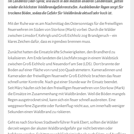
Im Landkreis Oder-Spree, wie auch in den meisten anderen Landkreisen, gelten
wieder die höchsten Waldbrandgefahrenstufen. Ausbleibender Regen sorgt für
trockene Böden, sodass die Gefahr für Waldbrände aktuell sehr hoch ist.
Mit der Ruhe war es am Nachmittag des Ostersonntags für die Freiwilligen
Feuerwehren im Süden von Storkow (Mark) vorbei: Durch die Wälder
zwischen Limsdorf, Kehrigk und Groß Eichholz zog Brandgeruch – ein
klares Zeichen dafür, dass es irgendwo brennen muss.
Zunächst hatten die Einsatzkräfte Schwierigkeiten, den Brandherd zu
lokalisieren. Am Ende landeten die Löschfahrzeuge in einem Waldstück
zwischen Groß Eichholz und Neuendorf am See (LDS). Dort brannte der
Boden auf einer Fläche von rund 500 Quadratmetern. Kameradinnen und
Kameraden der Freiwilligen Feuerwehr Groß Eichholz brachten das Feuer
schnell unter Kontrolle. Nach gut einer Stunde war ihr Einsatz beendet.
Seit März häufen sich bei den Freiwilligen Feuerwehren von Storkow (Mark)
die Einsätze im Zusammenhang mit Waldbränden. Weil die Böden mangels
Regen ausgetrocknet sind, kann sich ein Feuer schnell ausbreiten. Eine
weggeworfene Zigarette oder Funkenflug reicht aus, um innerhalb weniger
Sekunden einen Waldbrand zu riskieren.
Geht es nach Storkows Stadtwehrführer Frank Ebert, sollten die Wälder
derzeit wegen der akuten Waldbrandgefahr gar nicht betreten oder