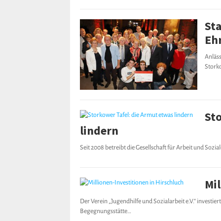
St
Eh
Anläss
Stork
St
lindern
Seit 2008 betreibt die Gesellschaft für Arbeit und Sozia
Mil
Der Verein „Jugendhilfe und Sozialarbeit e.V.“ investie
Begegnungsstätte…