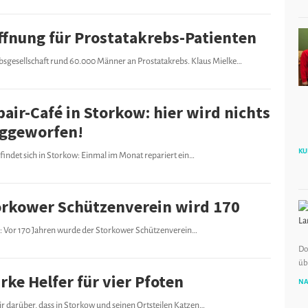
ffnung für Prostatakrebs-Patienten
sgesellschaft rund 60.000 Männer an Prostatakrebs. Klaus Mielke…
air-Café in Storkow: hier wird nichts
ggeworfen!
KU
findet sich in Storkow: Einmal im Monat repariert ein…
orkower Schützenverein wird 170
äum: Vor 170 Jahren wurde der Storkower Schützenverein…
Do
üb
rke Helfer für vier Pfoten
NA
r darüber, dass in Storkow und seinen Ortsteilen Katzen…