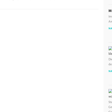
M
Im
An
NA
Di
de
NA
St
Ge