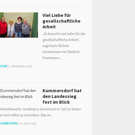
Viel Liebe für
gesellschaftliche
Arbeit
„Es braucht viel Liebe für die
gesellschaftliche Arbeit”,
sagt Karin Richter.
Gemeinsam mit Dietlind
Frommann…
LTUR
|
2. Dezember 2025
Kummersdorf hat
den Landessieg
fest im Blick
rfwettbewerb: Landesjury kommt am 17. Juli 20 Seiten
er sich selbst zu schreiben: Das ist…
CHRICHTEN
|
10. Juni 2025