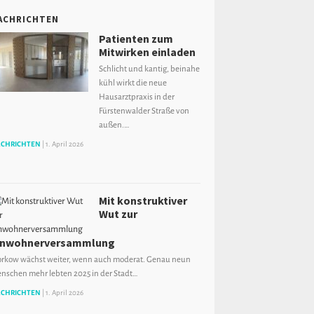
ACHRICHTEN
Patienten zum
Mitwirken einladen
Schlicht und kantig, beinahe
kühl wirkt die neue
Hausarztpraxis in der
Fürstenwalder Straße von
außen.…
CHRICHTEN
|
1. April 2026
Mit konstruktiver
Wut zur
inwohnerversammlung
orkow wächst weiter, wenn auch moderat. Genau neun
nschen mehr lebten 2025 in der Stadt…
CHRICHTEN
|
1. April 2026