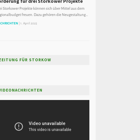
örderung für drei Storkower Projekte
ei Storkower Projekte können sich über Mittel aus dem
gionalbudget freuen. Dazu gehören die Neugestaltung…
CHRICHTEN
|
1. April 2025
ZEITUNG FÜR STORKOW
VIDEONACHRICHTEN