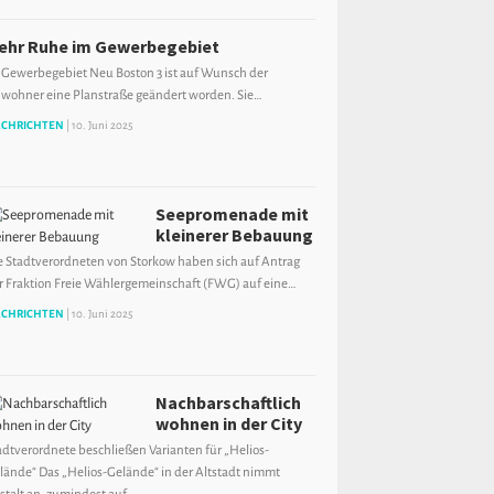
ehr Ruhe im Gewerbegebiet
 Gewerbegebiet Neu Boston 3 ist auf Wunsch der
wohner eine Planstraße geändert worden. Sie…
CHRICHTEN
|
10. Juni 2025
Seepromenade mit
kleinerer Bebauung
e Stadtverordneten von Storkow haben sich auf Antrag
r Fraktion Freie Wählergemeinschaft (FWG) auf eine…
CHRICHTEN
|
10. Juni 2025
Nachbarschaftlich
wohnen in der City
adtverordnete beschließen Varianten für „Helios-
lände“ Das „Helios-Gelände“ in der Altstadt nimmt