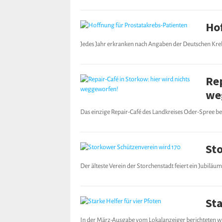
Ho
Jedes Jahr erkranken nach Angaben der Deutschen Kreb
Rep
we
Das einzige Repair-Café des Landkreises Oder-Spree be
St
Der älteste Verein der Storchenstadt feiert ein Jubil
Sta
In der März-Ausgabe vom Lokalanzeiger berichteten wi