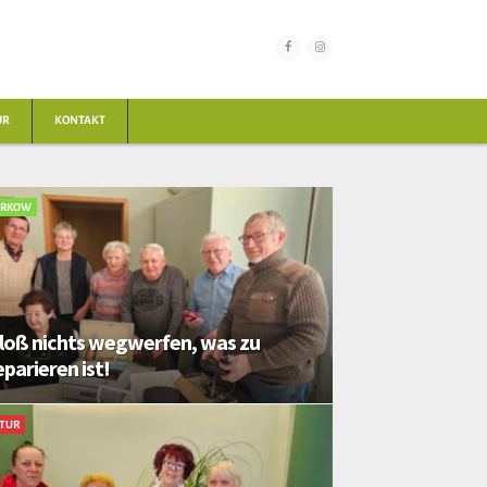
UR
KONTAKT
ORKOW
loß nichts wegwerfen, was zu
eparieren ist!
TUR