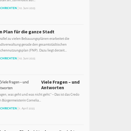
stalt an, zumindest auf…
CHRICHTEN
|
10. Juni 2025
in Plan für die ganze Stadt
rallel zu vielen Bebauungsplänen erarbeitet die
adtverwaltung gerade den gesamtstädtischen
ächennutzungsplan (FNP). Dazu liegt derzeit…
CHRICHTEN
|
10. Juni 2025
Viele Fragen – und
Antworten
agen, was geht und was nicht geht.“ – Das ist das Credo
n Bürgermeisterin Cornelia…
CHRICHTEN
|
1. April 2025