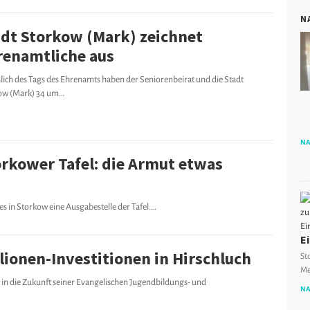
N
adt Storkow (Mark) zeichnet
renamtliche aus
lich des Tags des Ehrenamts haben der Seniorenbeirat und die Stadt
ow (Mark) 34 um…
NA
orkower Tafel: die Armut etwas
les in Storkow eine Ausgabestelle der Tafel.…
E
lionen-Investitionen in Hirschluch
St
Me
rt in die Zukunft seiner Evangelischen Jugendbildungs- und
NA