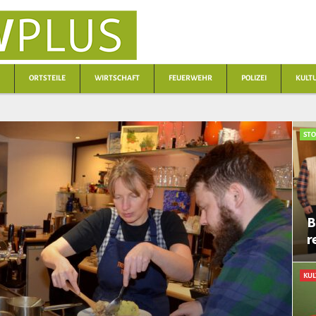
ORTSTEILE
WIRTSCHAFT
FEUERWEHR
POLIZEI
KULT
ST
B
r
KUL