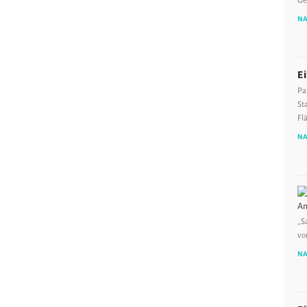
Ge
NA
E
Pa
St
Fl
NA
„S
vo
NA