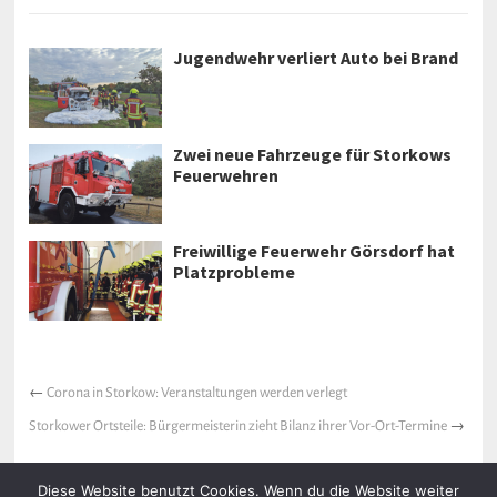
Jugendwehr verliert Auto bei Brand
Zwei neue Fahrzeuge für Storkows
Feuerwehren
Freiwillige Feuerwehr Görsdorf hat
Platzprobleme
←
Corona in Storkow: Veranstaltungen werden verlegt
Storkower Ortsteile: Bürgermeisterin zieht Bilanz ihrer Vor-Ort-Termine
→
Diese Website benutzt Cookies. Wenn du die Website weiter