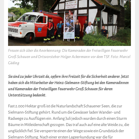
Freuen sich über die Anerkennung: Die Kameraden der Freiwilligen Feuerwehr
Groß Schauen und Ortsvorsteher Holger Ackermann vor dem TSF. Foto: Marcel
Gäding
Sie sind zu jeder Uhrzeit da, opfern ihre Freizeit für die Sicherheit anderer. Jetzt
haben sich die Mitarbeiter der Heinz-Sielmann-Stiftung bei den Kameradinnen
und Kameraden der Freiwilligen Feuerwehr Groß Schauen für deren
Unterstützung bedankt.
Fast 2.000 Hektar groß ist die Naturlandschaft Schauener Seen, die zur
Sielmann-Stiftung gehört. Rund um die Gewässer laden Wander- und
Radwege zu Ausflügen ein. Anfang Juli jedoch wurden durch einen Sturm
Bäume in Mitleidenschaft gezogen. Das traf auch auf eine alte Weide zu, die
unglücklich fiel. Sie versperrte einen der Wege sowie ein Grundstück der
Sielmann-Stiftung. Nach einer ersten Lageerkundung war die für