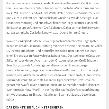
Kameradinnen und Kameraden der Freiwilligen Feuerwehr Groß Schauen
klar: Eine unmittelbare Gefahr besteht nicht, doch die Weide muss aus dem
Weg. Mit Hilfe von Landwirt Fritz-Walter Peter, dessen motorisierter Leiter
und viel Muskelkraft der Feuerwehrleute wurde die Weide beseitigt. „Das
Gelände ist morastig und nur schwer befahrbar“, sagt Dietmar Handreck,
der Löschgruppenführer von Groß Schauen. Daher sei man froh gewesen,
auf das technische Gerät des Landwirts zurückgreifen zu können.
Womit die Mitglieder der Feuerwehr jedoch nicht rechneten: Tage später
bedankte sich die Sielmann-Stiftung mit einer Kiste Bier, einem Beutel voller
DVDs mit Landschafts- und Naturfilmen sowie einem Banner, das jetzt
einen Ehrenplatz im Feuerwehrgerätehaus hat. „Das ist eine tolle Geste der
Stiftung“, sagt Holger Ackermann, der Ortsvorsteher von Groß Schauen.
Sein Dorf, das viele Auswärtige vor allem von der Brandenburger
Landpartie kennen, sei geprägt von vielen alten Bäumen. „Doch das birgt
Risiken“, weiß Ackermann. Allein die Eichen im Ort und an der Hauptstraße
sind mindestens 150 Jahre alt. Die Freiwillige Feuerwehr Groß Schauen
gehört mit zwölf aktiven Kameradinnen und Kameraden zu den kleineren
Wehren in Storkow (Mark). In der Regel ist das Tragkraftspritzenfahrzeug
am Wochenende im Einsatz – häufig, um Sturmschäden zu beseitigen.
(gäd.)
DAS KÖNNTE SIE AUCH INTERESSIEREN: