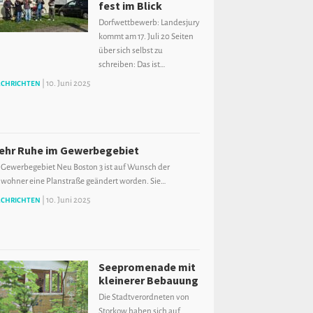
fest im Blick
Dorfwettbewerb: Landesjury
kommt am 17. Juli 20 Seiten
über sich selbst zu
schreiben: Das ist…
|
10. Juni 2025
CHRICHTEN
ehr Ruhe im Gewerbegebiet
 Gewerbegebiet Neu Boston 3 ist auf Wunsch der
wohner eine Planstraße geändert worden. Sie…
|
10. Juni 2025
CHRICHTEN
Seepromenade mit
kleinerer Bebauung
Die Stadtverordneten von
Storkow haben sich auf