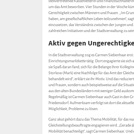
stellvertretende Kassenleiterin und Finanzbuchhalteri
um das Amt beworben. Vier Stunden in der Woche kümm
Gerechtigkeit zwischen Männern und Frauen. „Im Grun
haben, am gesellschaftlichen Leben teilzunehmen“, sag
einzusetzen, das Verständnis zwischen der jungen und
zahlreichen Initiativen und der Stadtverwaltung zu sein
Aktiv gegen Ungerechtigke
In die Stadtverwaltung zog es Carmen Siebenhaar erst 2
Einrichtungsmarktkette tätig. Dort engagierte sie sich 
sie Spaß daran fand, sich für die Belange ihrer Kollegin
Storkow (Mark) eine Nachfolge für das Amt der Gleich
behandelt wird“, erklärt sie ihr Motiv. Und das reduzier
und Frauen, sondern auch beispielsweise auf die Situa
aus den alten Bundesländern mit weniger Geld auskom
Regelmäßig ist Carmen Siebenhaar auch Gast in den Gr
Friedensdorf. Aufmerksam verfolgt sie dort die aktuelle
Möglichkeit, Probleme zu lösen.
Ganz akut gehört dazu das Thema Mobilität, für das nu
Gleichstellungsbeauftragte engagieren wird. „Gerade
Mobilität benachteiligt“, sagt Carmen Siebenhaar. Und 