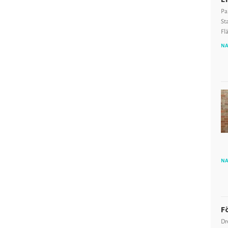
Pa
St
Fl
NA
NA
F
Dr