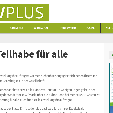
ORTSTEILE
WIRTSCHAFT
FEUERWEHR
POLIZEI
KULT
eilhabe für alle
ichstellungsbeauftragte: Carmen Siebenhaar engagiert sich neben ihrem Job
 Gerechtigkeit in der Gesellschaft.
benhaar hat derzeit alle Hände voll zu tun. In wenigen Tagen geht in der
ty der Stadt Storkow (Mark) über die Bühne. Und bei mehr als 500 Gästen ist
rung für alle, auch für die Gleichstellungsbeauftragte.
e der Stadt. Ein Job, den sie quasi parallel zu ihrer Tätigkeit als