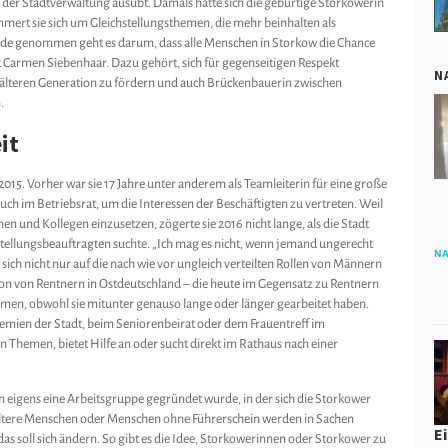
n der Stadtverwaltung ausübt. Damals hatte sich die gebürtige Storkowerin
ert sie sich um Gleichstellungsthemen, die mehr beinhalten als
de genommen geht es darum, dass alle Menschen in Storkow die Chance
t Carmen Siebenhaar. Dazu gehört, sich für gegenseitigen Respekt
N
 älteren Generation zu fördern und auch Brückenbauerin zwischen
.
it
015. Vorher war sie 17 Jahre unter anderem als Teamleiterin für eine große
auch im Betriebsrat, um die Interessen der Beschäftigten zu vertreten. Weil
nen und Kollegen einzusetzen, zögerte sie 2016 nicht lange, als die Stadt
stellungsbeauftragten suchte. „Ich mag es nicht, wenn jemand ungerecht
NA
t sich nicht nur auf die nach wie vor ungleich verteilten Rollen von Männern
tion von Rentnern in Ostdeutschland – die heute im Gegensatz zu Rentnern
men, obwohl sie mitunter genauso lange oder länger gearbeitet haben.
emien der Stadt, beim Seniorenbeirat oder dem Frauentreff im
n Themen, bietet Hilfe an oder sucht direkt im Rathaus nach einer
n eigens eine Arbeitsgruppe gegründet wurde, in der sich die Storkower
 ältere Menschen oder Menschen ohne Führerschein werden in Sachen
E
das soll sich ändern. So gibt es die Idee, Storkowerinnen oder Storkower zu