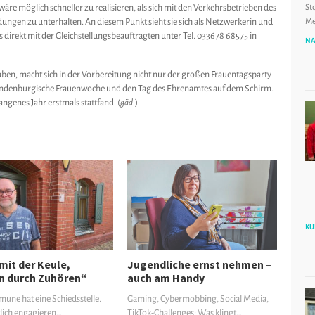
äre möglich schneller zu realisieren, als sich mit den Verkehrsbetrieben des
St
ngen zu unterhalten. An diesem Punkt sieht sie sich als Netzwerkerin und
Me
direkt mit der Gleichstellungsbeauftragten unter Tel. 033678 68575 in
NA
aben, macht sich in der Vorbereitung nicht nur der großen Frauentagsparty
randenburgische Frauenwoche und den Tag des Ehrenamtes auf dem Schirm.
ngenes Jahr erstmals stattfand. (
gäd
.)
KU
mit der Keule,
Jugendliche ernst nehmen –
n durch Zuhören“
auch am Handy
une hat eine Schiedsstelle.
Gaming, Cybermobbing, Social Media,
lich engagieren…
TikTok-Challenges: Was klingt…