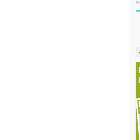
Re
NA