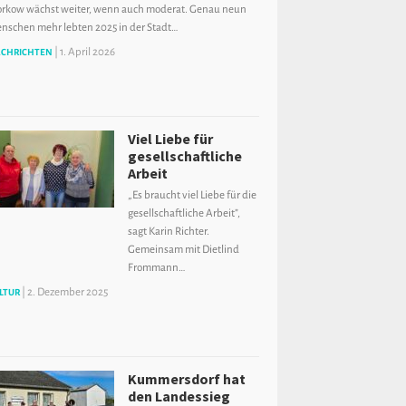
orkow wächst weiter, wenn auch moderat. Genau neun
nschen mehr lebten 2025 in der Stadt…
|
1. April 2026
CHRICHTEN
Viel Liebe für
gesellschaftliche
Arbeit
„Es braucht viel Liebe für die
gesellschaftliche Arbeit”,
sagt Karin Richter.
Gemeinsam mit Dietlind
Frommann…
|
2. Dezember 2025
LTUR
Kummersdorf hat
den Landessieg