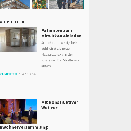
ACHRICHTEN
Patienten zum
Mitwirken einladen
Schlicht und kantig, beinahe
kühl wirkt die neue
Hausarztpraxis in der
Fürstenwalder Straße von
außen.…
|
1. April 2026
CHRICHTEN
Mit konstruktiver
Wut zur
inwohnerversammlung