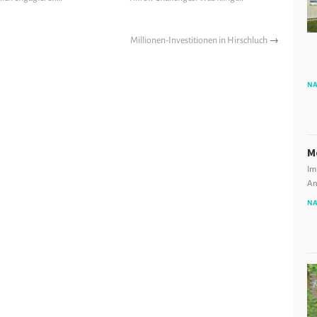
Millionen-Investitionen in Hirschluch
→
NA
M
Im
An
NA