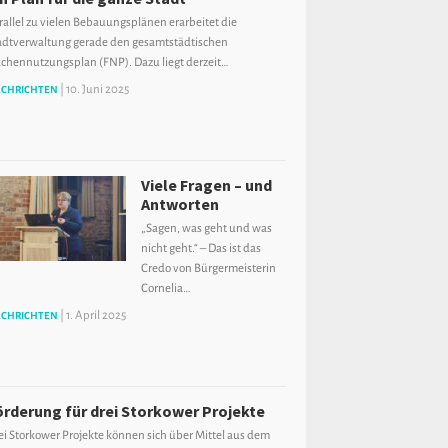
rallel zu vielen Bebauungsplänen erarbeitet die
adtverwaltung gerade den gesamtstädtischen
ächennutzungsplan (FNP). Dazu liegt derzeit…
|
10. Juni 2025
CHRICHTEN
Viele Fragen – und
Antworten
„Sagen, was geht und was
nicht geht.“ – Das ist das
Credo von Bürgermeisterin
Cornelia…
|
1. April 2025
CHRICHTEN
örderung für drei Storkower Projekte
ei Storkower Projekte können sich über Mittel aus dem