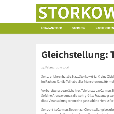
LOKALANZEIGER
STORKOW
NACHRICHTEN
Gleichstellung: T
25. Februar 2019 15:06
Seit drei Jahren hat die Stadt Storkow (Mark) eine Gle
im Rathaus für die Teilhabe aller Menschen und für mehr
Vorbereitungsgespräche hier, Telefonate da: Carmen Sie
Softline-Arena erstmals die wohl größte Frauentagspar
diese Veranstaltung schon eine ganz schöne Herausforde
Seit 2016 ist Carmen Siebenhaar Gleichstellungsbeauftragt