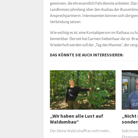
gewinnen, die ehrenamtlich Fahrdienste anbieten. Das w
Landkreises jahrelang über den Ausbau der Busverbindu
Ansprechpartnerin. Interessenten können sich übrigens 
Verbindung setzen.
Wie wichtig es ist, eine Kontaktperson im Rathaus zu h
bemerkbar. Derzeit hat Carmen Siebenhaar die 29. B
Wiederholt werden soll der „Tag des Mannes“, der verga
DAS KÖNNTE SIE AUCH INTERESSIEREN:
„Wir haben alle Lust auf
„Nicht 
Waldumbau“
sonder
Der kleine Wald schafft es nicht mehr…
Jede Komm
Ehrenamt