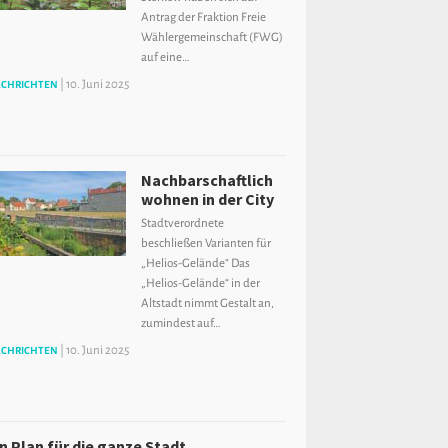
Antrag der Fraktion Freie
Wählergemeinschaft (FWG)
auf eine…
|
10. Juni 2025
CHRICHTEN
Nachbarschaftlich
wohnen in der City
Stadtverordnete
beschließen Varianten für
„Helios-Gelände“ Das
„Helios-Gelände“ in der
Altstadt nimmt Gestalt an,
zumindest auf…
|
10. Juni 2025
CHRICHTEN
in Plan für die ganze Stadt