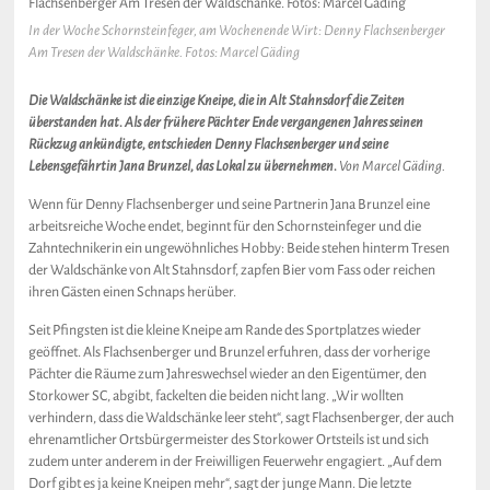
In der Woche Schornsteinfeger, am Wochenende Wirt: Denny Flachsenberger
Am Tresen der Waldschänke. Fotos: Marcel Gäding
Die Waldschänke ist die einzige Kneipe, die in Alt Stahnsdorf die Zeiten
überstanden hat. Als der frühere Pächter Ende vergangenen Jahres seinen
Rückzug ankündigte, entschieden Denny Flachsenberger und seine
Lebensgefährtin Jana Brunzel, das Lokal zu übernehmen.
Von Marcel Gäding.
Wenn für Denny Flachsenberger und seine Partnerin Jana Brunzel eine
arbeitsreiche Woche endet, beginnt für den Schornsteinfeger und die
Zahntechnikerin ein ungewöhnliches Hobby: Beide stehen hinterm Tresen
der Waldschänke von Alt Stahnsdorf, zapfen Bier vom Fass oder reichen
ihren Gästen einen Schnaps herüber.
Seit Pfingsten ist die kleine Kneipe am Rande des Sportplatzes wieder
geöffnet. Als Flachsenberger und Brunzel erfuhren, dass der vorherige
Pächter die Räume zum Jahreswechsel wieder an den Eigentümer, den
Storkower SC, abgibt, fackelten die beiden nicht lang. „Wir wollten
verhindern, dass die Waldschänke leer steht“, sagt Flachsenberger, der auch
ehrenamtlicher Ortsbürgermeister des Storkower Ortsteils ist und sich
zudem unter anderem in der Freiwilligen Feuerwehr engagiert. „Auf dem
Dorf gibt es ja keine Kneipen mehr“, sagt der junge Mann. Die letzte