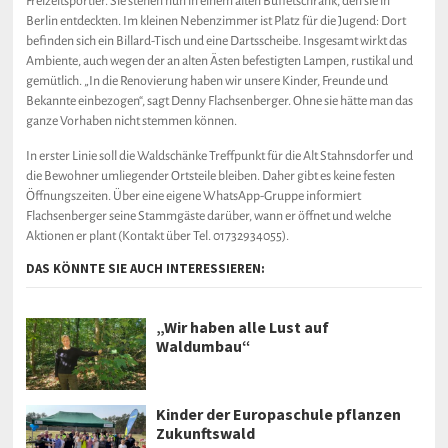
Freizeitsportler. Sie stehen nun in einem alten Buffetschrank, den sie in
Berlin entdeckten. Im kleinen Nebenzimmer ist Platz für die Jugend: Dort
befinden sich ein Billard-Tisch und eine Dartsscheibe. Insgesamt wirkt das
Ambiente, auch wegen der an alten Ästen befestigten Lampen, rustikal und
gemütlich. „In die Renovierung haben wir unsere Kinder, Freunde und
Bekannte einbezogen“, sagt Denny Flachsenberger. Ohne sie hätte man das
ganze Vorhaben nicht stemmen können.
In erster Linie soll die Waldschänke Treffpunkt für die Alt Stahnsdorfer und
die Bewohner umliegender Ortsteile bleiben. Daher gibt es keine festen
Öffnungszeiten. Über eine eigene WhatsApp-Gruppe informiert
Flachsenberger seine Stammgäste darüber, wann er öffnet und welche
Aktionen er plant (Kontakt über Tel. 01732934055).
DAS KÖNNTE SIE AUCH INTERESSIEREN:
„Wir haben alle Lust auf
Waldumbau“
Kinder der Europaschule pflanzen
Zukunftswald