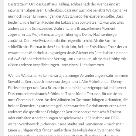
Gaststätte im Ort, das Gasthaus Helling, schloss nach der Wende und ist
inzwischen abgerissen. Undenkbar, dass nun auch die beliebte Waldschänke
nur noch in den Erinnerungen der Alt Stahnsdorfer existieren sollte. Dass
beide nun die fünften Pächter des Lokals am Sportplatz sind, war also alles
andere als eine Schnapsidee. Während Jana Brunzel keinen Moment
zögerte, in das Projekt einzusteigen, überlegte Denny Flachsenberger
zunächst. Denn viel Freizeit bleibt ihm eigentlich nicht. Als die Familie
schließlich im Februar in den Skiurlaub fuhr, fiel der Entschluss: Trotz der zu
erwartenden Mehrbelastung steigen sie als Pächter ein. Jetzt haben sie einen
auf zwölf Monate befristeten Vertrag, um zu schauen, ob sie das Hobby mit
all den anderen Verpflichtungen unter einen Hut bekommen.
Wer die Waldschänke kennt, wird jetzt einige Veränderungen wahrnehmen:
Sowohl außen als auch innen wurde gemalert. Alte Möbel fanden Denny
Flachsenberger und Jana Brunzel in einem Kleinanzeigenportal im Internet.
Dort entdeckten sie auch Stühle und Tische für die Terrasse, für die sie bis
nach Chemnitz fuhren. An den Wänden im Gastraum hängen Urkunden, die
bei den Renovierungsarbeiten gefunden wurden. Sie dokumentieren unter
anderem die sportlichen Erfolge der Betriebssportgemeinschaft Traktor
oder enthalten Anerkennungen beispielsweise zur Teilnahme am DDR-
weiten Wettbewerb „Schöner unsere Städte und Gemeinden – mach mit!“
Einen würdigen Platz fanden außerdem die Pokale der Alt Stahnsdorfer