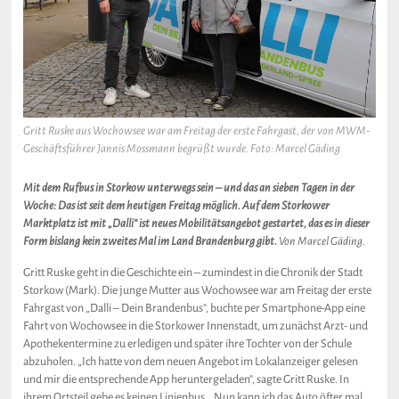
Gritt Ruske aus Wochowsee war am Freitag der erste Fahrgast, der von MWM-
Geschäftsführer Jannis Mossmann begrüßt wurde. Foto: Marcel Gäding
Mit dem Rufbus in Storkow unterwegs sein – und das an sieben Tagen in der
Woche: Das ist seit dem heutigen Freitag möglich. Auf dem Storkower
Marktplatz ist mit „Dalli“ ist neues Mobilitätsangebot gestartet, das es in dieser
Form bislang kein zweites Mal im Land Brandenburg gibt.
Von Marcel Gäding.
Gritt Ruske geht in die Geschichte ein – zumindest in die Chronik der Stadt
Storkow (Mark). Die junge Mutter aus Wochowsee war am Freitag der erste
Fahrgast von „Dalli – Dein Brandenbus“, buchte per Smartphone-App eine
Fahrt von Wochowsee in die Storkower Innenstadt, um zunächst Arzt- und
Apothekentermine zu erledigen und später ihre Tochter von der Schule
abzuholen. „Ich hatte von dem neuen Angebot im Lokalanzeiger gelesen
und mir die entsprechende App heruntergeladen“, sagte Gritt Ruske. In
ihrem Ortsteil gebe es keinen Linienbus. „Nun kann ich das Auto öfter mal