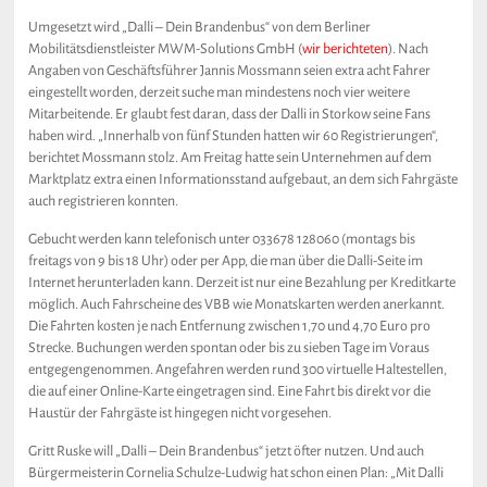
Umgesetzt wird „Dalli – Dein Brandenbus“ von dem Berliner
Mobilitätsdienstleister MWM-Solutions GmbH (
wir berichteten
). Nach
Angaben von Geschäftsführer Jannis Mossmann seien extra acht Fahrer
eingestellt worden, derzeit suche man mindestens noch vier weitere
Mitarbeitende. Er glaubt fest daran, dass der Dalli in Storkow seine Fans
haben wird. „Innerhalb von fünf Stunden hatten wir 60 Registrierungen“,
berichtet Mossmann stolz. Am Freitag hatte sein Unternehmen auf dem
Marktplatz extra einen Informationsstand aufgebaut, an dem sich Fahrgäste
auch registrieren konnten.
Gebucht werden kann telefonisch unter 033678 128060 (montags bis
freitags von 9 bis 18 Uhr) oder per App, die man über die Dalli-Seite im
Internet herunterladen kann. Derzeit ist nur eine Bezahlung per Kreditkarte
möglich. Auch Fahrscheine des VBB wie Monatskarten werden anerkannt.
Die Fahrten kosten je nach Entfernung zwischen 1,70 und 4,70 Euro pro
Strecke. Buchungen werden spontan oder bis zu sieben Tage im Voraus
entgegengenommen. Angefahren werden rund 300 virtuelle Haltestellen,
die auf einer Online-Karte eingetragen sind. Eine Fahrt bis direkt vor die
Haustür der Fahrgäste ist hingegen nicht vorgesehen.
Gritt Ruske will „Dalli – Dein Brandenbus“ jetzt öfter nutzen. Und auch
Bürgermeisterin Cornelia Schulze-Ludwig hat schon einen Plan: „Mit Dalli