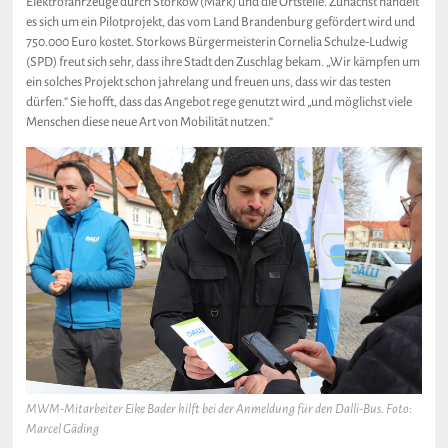
Elektrofahrzeuge durch Storkow (Mark) und die Ortsteile. Zunächst handelt
es sich um ein Pilotprojekt, das vom Land Brandenburg gefördert wird und
750.000 Euro kostet. Storkows Bürgermeisterin Cornelia Schulze-Ludwig
(SPD) freut sich sehr, dass ihre Stadt den Zuschlag bekam. „Wir kämpfen um
ein solches Projekt schon jahrelang und freuen uns, dass wir das testen
dürfen.“ Sie hofft, dass das Angebot rege genutzt wird „und möglichst viele
Menschen diese neue Art von Mobilität nutzen.“
MWM-Mitarbeiter Eike Bader hilft bei der Anmeldung für den Dalli-Bus. Foto:
Marcel Gäding