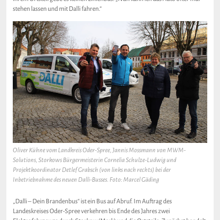
stehen lassen und mit Dalli fahren.“
Oliver Kühne vom Landkreis Oder-Spree, Jannis Mossmann von MWM-
Solutions, Storkows Bürgermeisterin Cornelia Schulze-Ludwig und
Projektkoordinator Detlef Grabsch (von links nach rechts) bei der
Inbetriebnahme des neuen Dalli-Busses. Foto: Marcel Gäding
„Dalli – Dein Brandenbus“ ist ein Bus auf Abruf. Im Auftrag des
Landeskreises Oder-Spree verkehren bis Ende des Jahres zwei