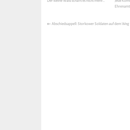
Der kleine Wald schafft es nicht mehr…
Jede Komm
Ehrenamt
←
Abschiedsappell: Storkower Soldaten auf dem Weg i