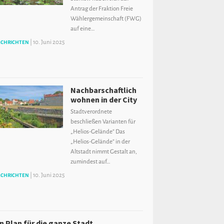
Antrag der Fraktion Freie
Wählergemeinschaft (FWG)
auf eine…
|
10. Juni 2025
CHRICHTEN
Nachbarschaftlich
wohnen in der City
Stadtverordnete
beschließen Varianten für
„Helios-Gelände“ Das
„Helios-Gelände“ in der
Altstadt nimmt Gestalt an,
zumindest auf…
|
10. Juni 2025
CHRICHTEN
in Plan für die ganze Stadt