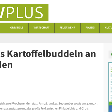
ORTSTEILE
WIRTSCHAFT
FEUERWEHR
POLIZEI
KULT
s Kartoffelbuddeln an
den
leich zwei Wochenenden statt. Am 26. und 27. September sowie am 3. und 4.
ben auszustatten und das große Feld zwischen Philadelphia und Groß