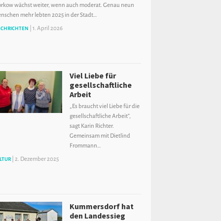
orkow wächst weiter, wenn auch moderat. Genau neun
nschen mehr lebten 2025 in der Stadt…
|
1. April 2026
CHRICHTEN
Viel Liebe für
gesellschaftliche
Arbeit
„Es braucht viel Liebe für die
gesellschaftliche Arbeit”,
sagt Karin Richter.
Gemeinsam mit Dietlind
Frommann…
|
2. Dezember 2025
LTUR
Kummersdorf hat
den Landessieg