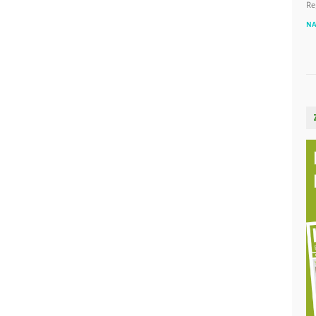
Re
NA