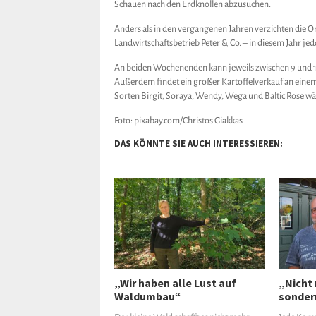
Schauen nach den Erdknollen abzusuchen.
Anders als in den vergangenen Jahren verzichten die O
Landwirtschaftsbetrieb Peter & Co. – in diesem Jahr j
An beiden Wochenenden kann jeweils zwischen 9 und 1
Außerdem findet ein großer Kartoffelverkauf an einem
Sorten Birgit, Soraya, Wendy, Wega und Baltic Rose wä
Foto: pixabay.com/Christos Giakkas
DAS KÖNNTE SIE AUCH INTERESSIEREN:
„Wir haben alle Lust auf
„Nicht 
Waldumbau“
sonder