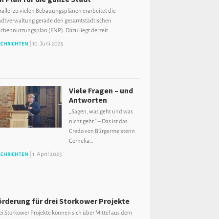
rallel zu vielen Bebauungsplänen erarbeitet die
adtverwaltung gerade den gesamtstädtischen
ächennutzungsplan (FNP). Dazu liegt derzeit…
|
10. Juni 2025
CHRICHTEN
Viele Fragen – und
Antworten
„Sagen, was geht und was
nicht geht.“ – Das ist das
Credo von Bürgermeisterin
Cornelia…
|
1. April 2025
CHRICHTEN
örderung für drei Storkower Projekte
ei Storkower Projekte können sich über Mittel aus dem