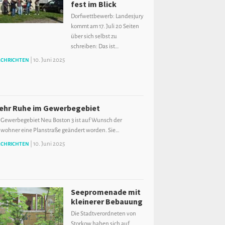
fest im Blick
Dorfwettbewerb: Landesjury
kommt am 17. Juli 20 Seiten
über sich selbst zu
schreiben: Das ist…
|
10. Juni 2025
CHRICHTEN
ehr Ruhe im Gewerbegebiet
 Gewerbegebiet Neu Boston 3 ist auf Wunsch der
wohner eine Planstraße geändert worden. Sie…
|
10. Juni 2025
CHRICHTEN
Seepromenade mit
kleinerer Bebauung
Die Stadtverordneten von
Storkow haben sich auf