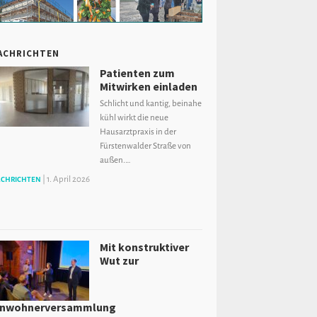
ACHRICHTEN
Patienten zum
Mitwirken einladen
Schlicht und kantig, beinahe
kühl wirkt die neue
Hausarztpraxis in der
Fürstenwalder Straße von
außen.…
|
1. April 2026
CHRICHTEN
Mit konstruktiver
Wut zur
inwohnerversammlung