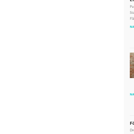
Pa
St
Fl
NA
NA
F
Dr