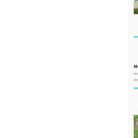
NA
M
Im
An
NA