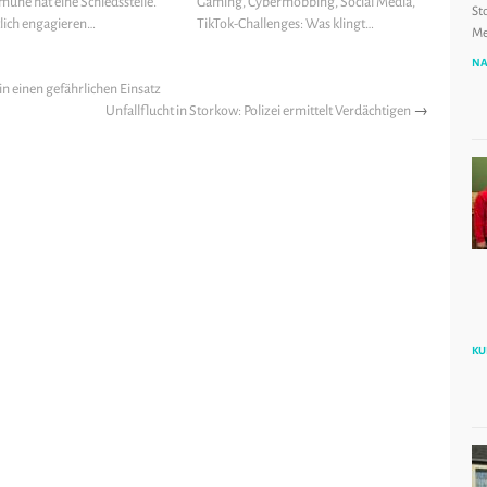
une hat eine Schiedsstelle.
Gaming, Cybermobbing, Social Media,
St
lich engagieren…
TikTok-Challenges: Was klingt…
Me
NA
n einen gefährlichen Einsatz
Unfallflucht in Storkow: Polizei ermittelt Verdächtigen
→
KU