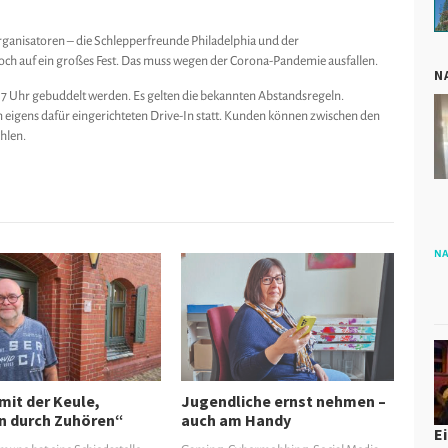
rganisatoren – die Schlepperfreunde Philadelphia und der
edoch auf ein großes Fest. Das muss wegen der Corona-Pandemie ausfallen.
N
7 Uhr gebuddelt werden. Es gelten die bekannten Abstandsregeln.
 eigens dafür eingerichteten Drive-In statt. Kunden können zwischen den
hlen.
NA
mit der Keule,
Jugendliche ernst nehmen –
n durch Zuhören“
auch am Handy
E