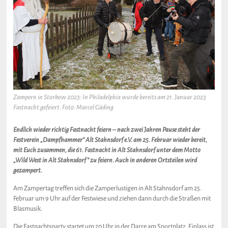
Zampern in Storkow 2023: In Philadelphia wurde bereits am 21. Januar 2023
Fastnacht gefeiert. Foto: Marcel Gäding
Endlich wieder richtig Fastnacht feiern – nach zwei Jahren Pause steht der
Festverein „Dampfhammer“ Alt Stahnsdorf e.V. am 25. Februar wieder bereit,
mit Euch zusammen, die 61. Fastnacht in Alt Stahnsdorf unter dem Motto
„Wild West in Alt Stahnsdorf“ zu feiern. Auch in anderen Ortsteilen wird
gezampert.
Am Zampertag treffen sich die Zamperlustigen in Alt Stahnsdorf am 25.
Februar um 9 Uhr auf der Festwiese und ziehen dann durch die Straßen mit
Blasmusik.
Die Fastnachtsparty startet um 20 Uhr in der Darre am Sportplatz. Einlass ist