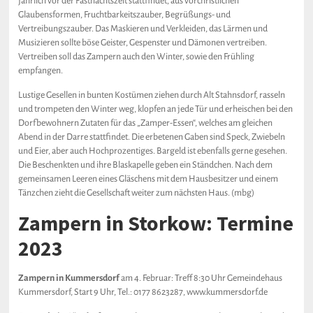
jährlich vor der Fastnachtszeit stattfindet, aus vorchristlichen
Glaubensformen, Fruchtbarkeitszauber, Begrüßungs- und
Vertreibungszauber. Das Maskieren und Verkleiden, das Lärmen und
Musizieren sollte böse Geister, Gespenster und Dämonen vertreiben.
Vertreiben soll das Zampern auch den Winter, sowie den Frühling
empfangen.
Lustige Gesellen in bunten Kostümen ziehen durch Alt Stahnsdorf, rasseln
und trompeten den Winter weg, klopfen an jede Tür und erheischen bei den
Dorfbewohnern Zutaten für das „Zamper-Essen“, welches am gleichen
Abend in der Darre stattfindet. Die erbetenen Gaben sind Speck, Zwiebeln
und Eier, aber auch Hochprozentiges. Bargeld ist ebenfalls gerne gesehen.
Die Beschenkten und ihre Blaskapelle geben ein Ständchen. Nach dem
gemeinsamen Leeren eines Gläschens mit dem Hausbesitzer und einem
Tänzchen zieht die Gesellschaft weiter zum nächsten Haus. (mbg)
Zampern in Storkow: Termine
2023
Zampern in Kummersdorf
am 4. Februar: Treff 8:30 Uhr Gemeindehaus
Kummersdorf, Start 9 Uhr, Tel.: 0177 8623287, www.kummersdorf.de