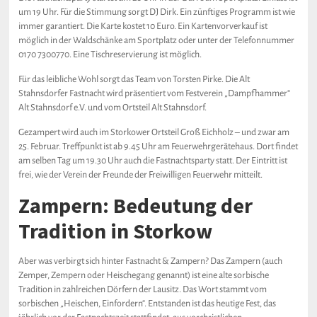
um 19 Uhr. Für die Stimmung sorgt DJ Dirk. Ein zünftiges Programm ist wie
immer garantiert. Die Karte kostet 10 Euro. Ein Kartenvorverkauf ist
möglich in der Waldschänke am Sportplatz oder unter der Telefonnummer
0170 7300770. Eine Tischreservierung ist möglich.
Für das leibliche Wohl sorgt das Team von Torsten Pirke. Die Alt
Stahnsdorfer Fastnacht wird präsentiert vom Festverein „Dampfhammer“
Alt Stahnsdorf e.V. und vom Ortsteil Alt Stahnsdorf.
Gezampert wird auch im Storkower Ortsteil Groß Eichholz – und zwar am
25. Februar. Treffpunkt ist ab 9.45 Uhr am Feuerwehrgerätehaus. Dort findet
am selben Tag um 19.30 Uhr auch die Fastnachtsparty statt. Der Eintritt ist
frei, wie der Verein der Freunde der Freiwilligen Feuerwehr mitteilt.
Zampern: Bedeutung der
Tradition in Storkow
Aber was verbirgt sich hinter Fastnacht & Zampern? Das Zampern (auch
Zemper, Zempern oder Heischegang genannt) ist eine alte sorbische
Tradition in zahlreichen Dörfern der Lausitz. Das Wort stammt vom
sorbischen „Heischen, Einfordern“. Entstanden ist das heutige Fest, das