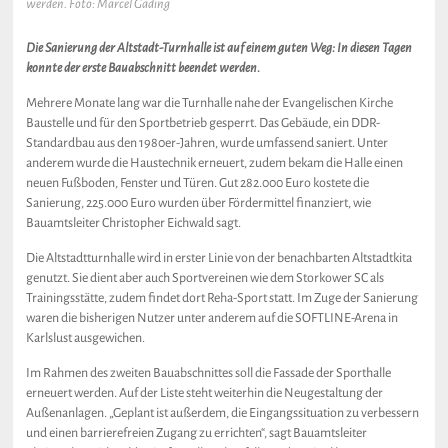
werden. Foto: Marcel Gäding
Die Sanierung der Altstadt-Turnhalle ist auf einem guten Weg: In diesen Tagen
konnte der erste Bauabschnitt beendet werden.
Mehrere Monate lang war die Turnhalle nahe der Evangelischen Kirche
Baustelle und für den Sportbetrieb gesperrt. Das Gebäude, ein DDR-
Standardbau aus den 1980er-Jahren, wurde umfassend saniert. Unter
anderem wurde die Haustechnik erneuert, zudem bekam die Halle einen
neuen Fußboden, Fenster und Türen. Gut 282.000 Euro kostete die
Sanierung, 225.000 Euro wurden über Fördermittel finanziert, wie
Bauamtsleiter Christopher Eichwald sagt.
Die Altstadtturnhalle wird in erster Linie von der benachbarten Altstadtkita
genutzt. Sie dient aber auch Sportvereinen wie dem Storkower SC als
Trainingsstätte, zudem findet dort Reha-Sport statt. Im Zuge der Sanierung
waren die bisherigen Nutzer unter anderem auf die SOFTLINE-Arena in
Karlslust ausgewichen.
Im Rahmen des zweiten Bauabschnittes soll die Fassade der Sporthalle
erneuert werden. Auf der Liste steht weiterhin die Neugestaltung der
Außenanlagen. „Geplant ist außerdem, die Eingangssituation zu verbessern
und einen barrierefreien Zugang zu errichten“, sagt Bauamtsleiter